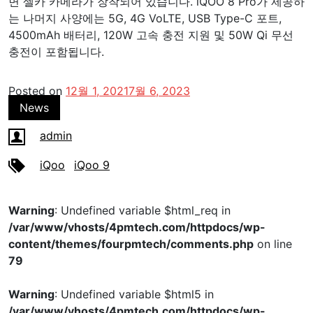
면 셀카 카메라가 장착되어 있습니다. iQOO 8 Pro가 제공하
는 나머지 사양에는 5G, 4G VoLTE, USB Type-C 포트,
4500mAh 배터리, 120W 고속 충전 지원 및 50W Qi 무선
충전이 포함됩니다.
Posted on
12월 1, 2021
7월 6, 2023
News
admin
iQoo
iQoo 9
Warning
: Undefined variable $html_req in
/var/www/vhosts/4pmtech.com/httpdocs/wp-
content/themes/fourpmtech/comments.php
on line
79
Warning
: Undefined variable $html5 in
/var/www/vhosts/4pmtech.com/httpdocs/wp-