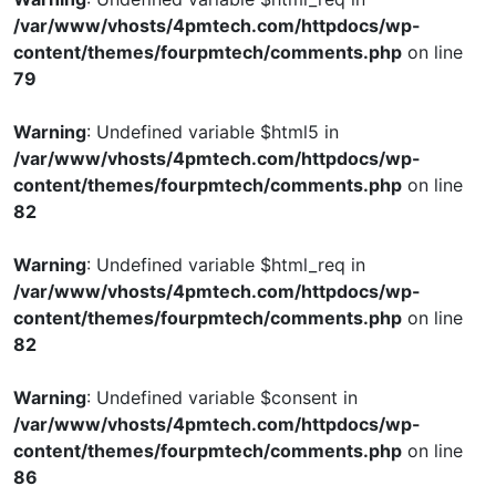
/var/www/vhosts/4pmtech.com/httpdocs/wp-
content/themes/fourpmtech/comments.php
on line
79
Warning
: Undefined variable $html5 in
/var/www/vhosts/4pmtech.com/httpdocs/wp-
content/themes/fourpmtech/comments.php
on line
82
Warning
: Undefined variable $html_req in
/var/www/vhosts/4pmtech.com/httpdocs/wp-
content/themes/fourpmtech/comments.php
on line
82
Warning
: Undefined variable $consent in
/var/www/vhosts/4pmtech.com/httpdocs/wp-
content/themes/fourpmtech/comments.php
on line
86