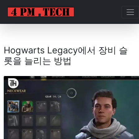
Hogwarts Legacy에서 장비 슬
롯을 늘리는 방법