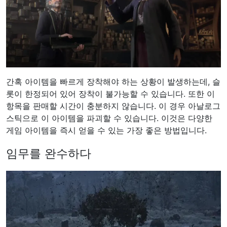
간혹 아이템을 빠르게 장착해야 하는 상황이 발생하는데, 슬
롯이 한정되어 있어 장착이 불가능할 수 있습니다. 또한 이
항목을 판매할 시간이 충분하지 않습니다. 이 경우 아날로그
스틱으로 이 아이템을 파괴할 수 있습니다. 이것은 다양한
게임 아이템을 즉시 얻을 수 있는 가장 좋은 방법입니다.
임무를 완수하다