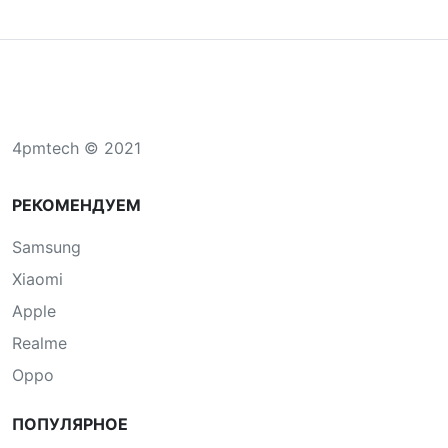
4pmtech © 2021
РЕКОМЕНДУЕМ
Samsung
Xiaomi
Apple
Realme
Oppo
ПОПУЛЯРНОЕ