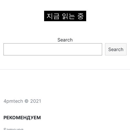
Apple, macOS Monterey 12.5, watchOS 8.7 및 iOS,
iPadOS 및 tvOS 15.6 출시
299
21 7월 2022
Apple, macOS Monterey 12.5, watchOS 8.7 및 iOS,
iPadOS 및 tvOS 15.6 출시
335
21 7월 2022