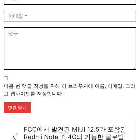
/var/www/vhosts/4pmtech.com/httpdocs/wp-
content/themes/fourpmtech/comments.php
on line
82
Warning
: Undefined variable $consent in
/var/www/vhosts/4pmtech.com/httpdocs/wp-
content/themes/fourpmtech/comments.php
on line
86
답글 남기기
이메일 주소는 공개되지 않습니다.
필수 필드는
*
로 표시됩
니다
Warning
: Undefined array key "url" in
/var/www/vhosts/4pmtech.com/httpdocs/wp-
content/themes/fourpmtech/inc/template-
functions.php
on line
315