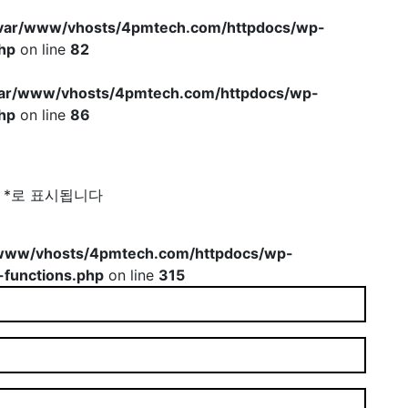
var/www/vhosts/4pmtech.com/httpdocs/wp-
hp
on line
82
var/www/vhosts/4pmtech.com/httpdocs/wp-
hp
on line
86
는
*
로 표시됩니다
www/vhosts/4pmtech.com/httpdocs/wp-
-functions.php
on line
315