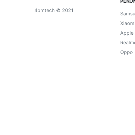
РЕКО
4pmtech © 2021
Sams
Xiaom
Apple
Realm
Oppo