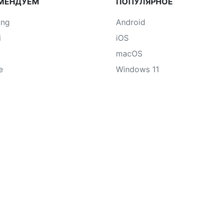
МЕНДУЕМ
ПОПУЛЯРНОЕ
ung
Android
i
iOS
macOS
e
Windows 11