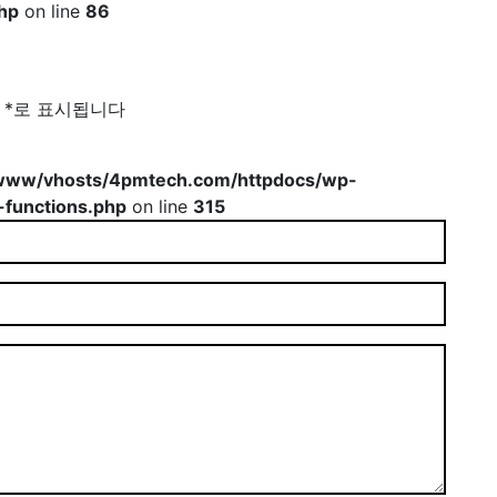
hp
on line
86
는
*
로 표시됩니다
www/vhosts/4pmtech.com/httpdocs/wp-
-functions.php
on line
315