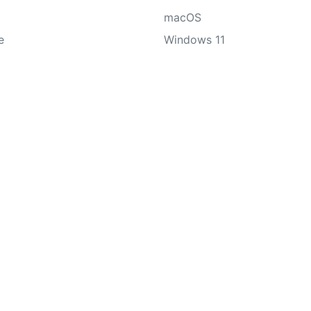
macOS
e
Windows 11