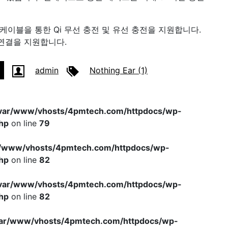
-C 케이블을 통한 Qi 무선 충전 및 유선 충전을 지원합니다.
.2 연결을 지원합니다.
admin
Nothing Ear (1)
var/www/vhosts/4pmtech.com/httpdocs/wp-
hp
on line
79
r/www/vhosts/4pmtech.com/httpdocs/wp-
hp
on line
82
var/www/vhosts/4pmtech.com/httpdocs/wp-
hp
on line
82
var/www/vhosts/4pmtech.com/httpdocs/wp-