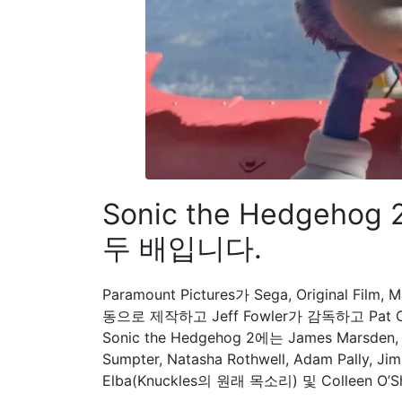
Sonic the Hedgeh
두 배입니다.
Paramount Pictures가 Sega, Original Film, 
동으로 제작하고 Jeff Fowler가 감독하고 Pat Case
Sonic the Hedgehog 2에는 James Marsden
Sumpter, Natasha Rothwell, Adam Pally, 
Elba(Knuckles의 원래 목소리) 및 Colleen O’