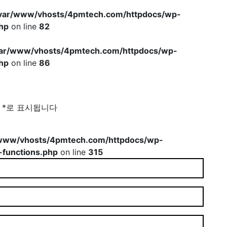
var/www/vhosts/4pmtech.com/httpdocs/wp-
hp
on line
82
var/www/vhosts/4pmtech.com/httpdocs/wp-
hp
on line
86
는
*
로 표시됩니다
www/vhosts/4pmtech.com/httpdocs/wp-
-functions.php
on line
315