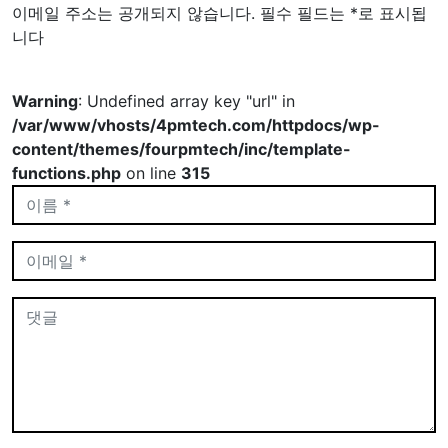
이메일 주소는 공개되지 않습니다.
필수 필드는
*
로 표시됩
니다
Warning
: Undefined array key "url" in
/var/www/vhosts/4pmtech.com/httpdocs/wp-
content/themes/fourpmtech/inc/template-
functions.php
on line
315