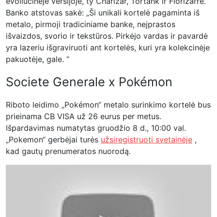
evoliucinėje versijoje, ty Charizar, Tortank ir Florizarre.
Banko atstovas sakė: „Ši unikali kortelė pagaminta iš
metalo, pirmoji tradiciniame banke, neįprastos
išvaizdos, svorio ir tekstūros. Pirkėjo vardas ir pavardė
yra lazeriu išgraviruoti ant kortelės, kuri yra kolekcinėje
pakuotėje, gale. “
Societe Generale x Pokémon
Riboto leidimo „Pokémon“ metalo surinkimo kortelė bus
prieinama CB VISA už 26 eurus per metus.
Išpardavimas numatytas gruodžio 8 d., 10:00 val.
„Pokemon“ gerbėjai turės
užsiregistruoti svetainėje
,
kad gautų prenumeratos nuorodą.