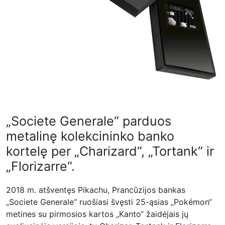
„Societe Generale“ parduos
metalinę kolekcininko banko
kortelę per „Charizard“, „Tortank“ ir
„Florizarre“.
2018 m. atšventęs Pikachu, Prancūzijos bankas
„Societe Generale“ ruošiasi švęsti 25-ąsias „Pokémon“
metines su pirmosios kartos „Kanto“ žaidėjais jų