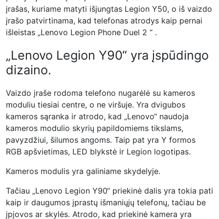
įrašas, kuriame matyti išjungtas Legion Y50, o iš vaizdo
įrašo patvirtinama, kad telefonas atrodys kaip pernai
išleistas „Lenovo Legion Phone Duel 2
“
.
„Lenovo Legion Y90“ yra įspūdingo
dizaino.
Vaizdo įraše rodoma telefono nugarėlė su kameros
moduliu tiesiai centre, o ne viršuje. Yra dvigubos
kameros sąranka ir atrodo, kad „Lenovo“ naudoja
kameros modulio skyrių papildomiems tikslams,
pavyzdžiui, šilumos angoms. Taip pat yra Y formos
RGB apšvietimas, LED blykstė ir Legion logotipas.
Kameros modulis yra galiniame skydelyje.
Tačiau „Lenovo Legion Y90“ priekinė dalis yra tokia pati
kaip ir daugumos įprastų išmaniųjų telefonų, tačiau be
įpjovos ar skylės. Atrodo, kad priekinė kamera yra