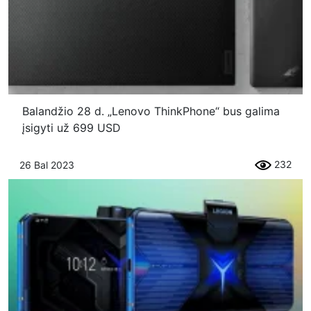
Balandžio 28 d. „Lenovo ThinkPhone“ bus galima
įsigyti už 699 USD
232
26 Bal 2023