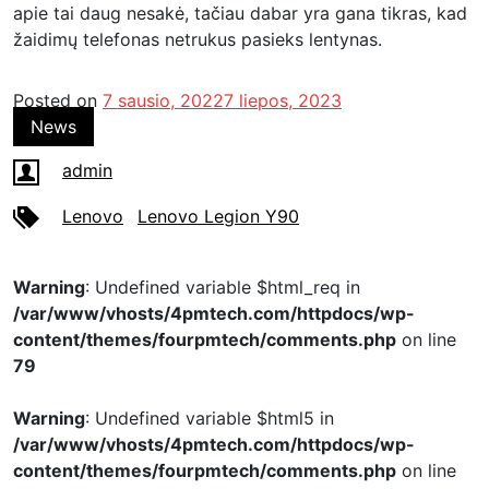
apie tai daug nesakė, tačiau dabar yra gana tikras, kad
žaidimų telefonas netrukus pasieks lentynas.
Posted on
7 sausio, 2022
7 liepos, 2023
News
admin
Lenovo
Lenovo Legion Y90
Warning
: Undefined variable $html_req in
/var/www/vhosts/4pmtech.com/httpdocs/wp-
content/themes/fourpmtech/comments.php
on line
79
Warning
: Undefined variable $html5 in
/var/www/vhosts/4pmtech.com/httpdocs/wp-
content/themes/fourpmtech/comments.php
on line