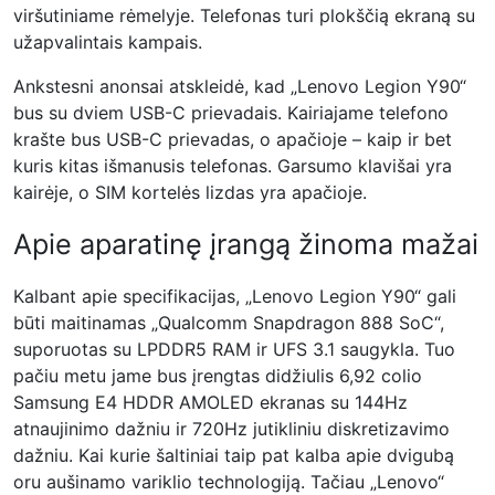
viršutiniame rėmelyje. Telefonas turi plokščią ekraną su
užapvalintais kampais.
Ankstesni anonsai atskleidė, kad „Lenovo Legion Y90“
bus su dviem USB-C prievadais. Kairiajame telefono
krašte bus USB-C prievadas, o apačioje – kaip ir bet
kuris kitas išmanusis telefonas. Garsumo klavišai yra
kairėje, o SIM kortelės lizdas yra apačioje.
Apie aparatinę įrangą žinoma mažai
Kalbant apie specifikacijas, „Lenovo Legion Y90“ gali
būti maitinamas „Qualcomm Snapdragon 888 SoC“,
suporuotas su LPDDR5 RAM ir UFS 3.1 saugykla. Tuo
pačiu metu jame bus įrengtas didžiulis 6,92 colio
Samsung E4 HDDR AMOLED ekranas su 144Hz
atnaujinimo dažniu ir 720Hz jutikliniu diskretizavimo
dažniu. Kai kurie šaltiniai taip pat kalba apie dvigubą
oru aušinamo variklio technologiją. Tačiau „Lenovo“