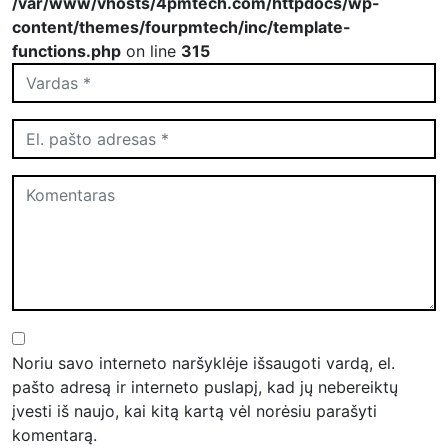
/var/www/vhosts/4pmtech.com/httpdocs/wp-
content/themes/fourpmtech/inc/template-
functions.php
on line
315
Noriu savo interneto naršyklėje išsaugoti vardą, el.
pašto adresą ir interneto puslapį, kad jų nebereiktų
įvesti iš naujo, kai kitą kartą vėl norėsiu parašyti
komentarą.