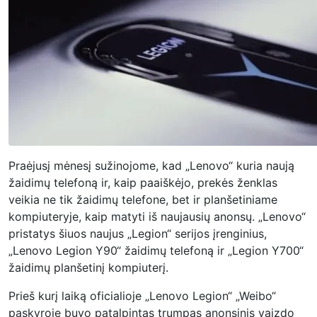
Praėjusį mėnesį sužinojome, kad „Lenovo“ kuria naują
žaidimų telefoną ir, kaip paaiškėjo, prekės ženklas
veikia ne tik žaidimų telefone, bet ir planšetiniame
kompiuteryje, kaip matyti iš naujausių anonsų. „Lenovo“
pristatys šiuos naujus
„Legion“ serijos įrenginius,
„Lenovo Legion Y90“
žaidimų telefoną
ir „Legion Y700“
žaidimų planšetinį kompiuterį.
Prieš kurį laiką oficialioje „Lenovo Legion“ „Weibo“
paskyroje buvo patalpintas trumpas anonsinis vaizdo