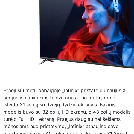
Praėjusių metų pabaigoje „Infinix“ pristatė du naujus X1
serijos išmaniuosius televizorius. Tuo metu įmonė
išleido X1 seriją su dviejų dydžių ekranais. Bazinis
modelis buvo su 32 colių HD ekranu, o 43 colių modelis
turėjo Full HD+ ekraną. Praėjus daugiau nei šešiems
mėnesiams nuo pristatymo, „Infinix“ atnaujino savo
asortimentą nauju 40 colių modeliu, kuris yra X1 Smart