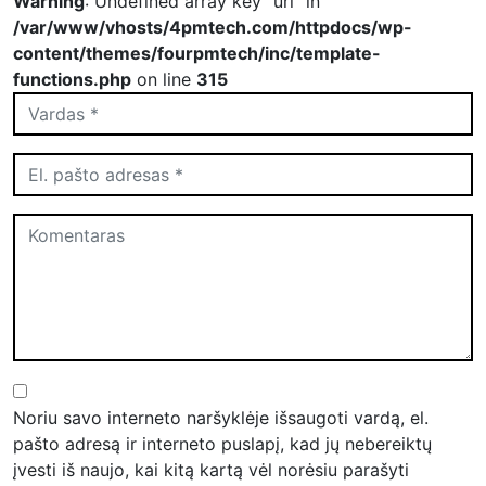
Warning
: Undefined array key "url" in
/var/www/vhosts/4pmtech.com/httpdocs/wp-
content/themes/fourpmtech/inc/template-
functions.php
on line
315
Noriu savo interneto naršyklėje išsaugoti vardą, el.
pašto adresą ir interneto puslapį, kad jų nebereiktų
įvesti iš naujo, kai kitą kartą vėl norėsiu parašyti