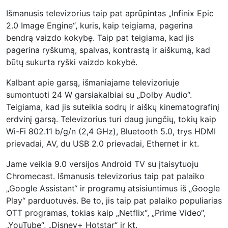
Išmanusis televizorius taip pat aprūpintas „Infinix Epic
2.0 Image Engine“, kuris, kaip teigiama, pagerina
bendrą vaizdo kokybę. Taip pat teigiama, kad jis
pagerina ryškumą, spalvas, kontrastą ir aiškumą, kad
būtų sukurta ryški vaizdo kokybė.
Kalbant apie garsą, išmaniajame televizoriuje
sumontuoti 24 W garsiakalbiai su „Dolby Audio“.
Teigiama, kad jis suteikia sodrų ir aiškų kinematografinį
erdvinį garsą. Televizorius turi daug jungčių, tokių kaip
Wi-Fi 802.11 b/g/n (2,4 GHz), Bluetooth 5.0, trys HDMI
prievadai, AV, du USB 2.0 prievadai, Ethernet ir kt.
Jame veikia 9.0 versijos Android TV su įtaisytuoju
Chromecast. Išmanusis televizorius taip pat palaiko
„Google Assistant“ ir programų atsisiuntimus iš „Google
Play“ parduotuvės. Be to, jis taip pat palaiko populiarias
OTT programas, tokias kaip „Netflix“, „Prime Video“,
„YouTube“, „Disney+ Hotstar“ ir kt.