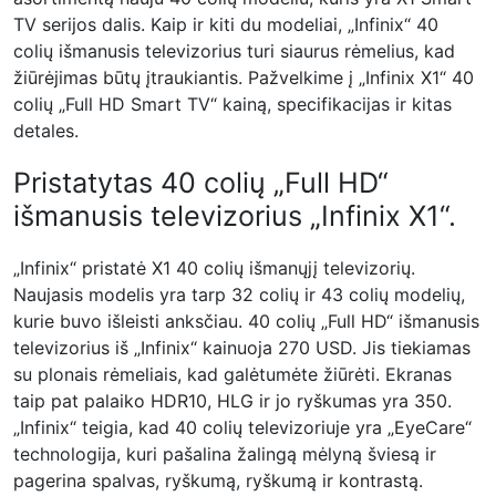
TV serijos dalis. Kaip ir kiti du modeliai, „Infinix“ 40
colių išmanusis televizorius turi siaurus rėmelius, kad
žiūrėjimas būtų įtraukiantis. Pažvelkime į „Infinix X1“ 40
colių „Full HD Smart TV“ kainą, specifikacijas ir kitas
detales.
Pristatytas 40 colių „Full HD“
išmanusis televizorius „Infinix X1“.
„Infinix“ pristatė X1 40 colių išmanųjį televizorių.
Naujasis modelis yra tarp 32 colių ir 43 colių modelių,
kurie buvo išleisti anksčiau. 40 colių „Full HD“ išmanusis
televizorius iš „Infinix“ kainuoja 270 USD. Jis tiekiamas
su plonais rėmeliais, kad galėtumėte žiūrėti. Ekranas
taip pat palaiko HDR10, HLG ir jo ryškumas yra 350.
„Infinix“ teigia, kad 40 colių televizoriuje yra „EyeCare“
technologija, kuri pašalina žalingą mėlyną šviesą ir
pagerina spalvas, ryškumą, ryškumą ir kontrastą.