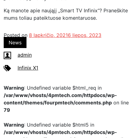
Ką manote apie naująjį „Smart TV Infinix“? Praneškite
mums toliau pateiktuose komentaruose.
Posted on
8 lapkričio, 2021
6 liepos, 2023
News
admin
Infinix X1
Warning
: Undefined variable $html_req in
/var/www/vhosts/4pmtech.com/httpdocs/wp-
content/themes/fourpmtech/comments.php
on line
79
Warning
: Undefined variable $html5 in
/var/www/vhosts/4pmtech.com/httpdocs/wp-