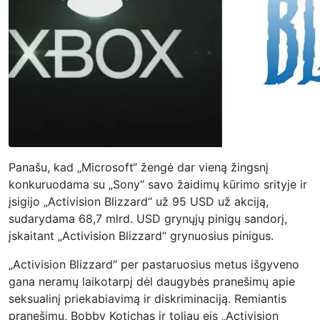
Panašu, kad „Microsoft“ žengė dar vieną žingsnį
konkuruodama su „Sony“ savo žaidimų kūrimo srityje ir
įsigijo „Activision Blizzard“ už 95 USD už akciją,
sudarydama 68,7 mlrd. USD grynųjų pinigų sandorį,
įskaitant „Activision Blizzard“ grynuosius pinigus.
„Activision Blizzard“ per pastaruosius metus išgyveno
gana neramų laikotarpį dėl daugybės pranešimų apie
seksualinį priekabiavimą ir diskriminaciją. Remiantis
pranešimu, Bobby Kotichas ir toliau eis „Activision