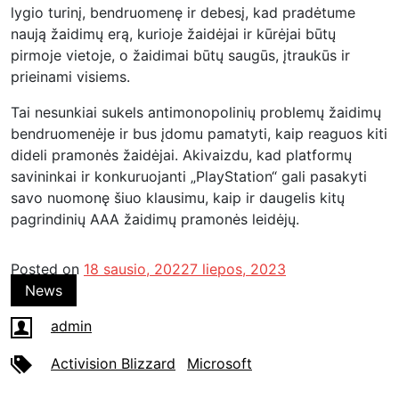
lygio turinį, bendruomenę ir debesį, kad pradėtume
naują žaidimų erą, kurioje žaidėjai ir kūrėjai būtų
pirmoje vietoje, o žaidimai būtų saugūs, įtraukūs ir
prieinami visiems.
Tai nesunkiai sukels antimonopolinių problemų žaidimų
bendruomenėje ir bus įdomu pamatyti, kaip reaguos kiti
dideli pramonės žaidėjai. Akivaizdu, kad platformų
savininkai ir konkuruojanti „PlayStation“ gali pasakyti
savo nuomonę šiuo klausimu, kaip ir daugelis kitų
pagrindinių AAA žaidimų pramonės leidėjų.
Posted on
18 sausio, 2022
7 liepos, 2023
News
admin
Activision Blizzard
Microsoft