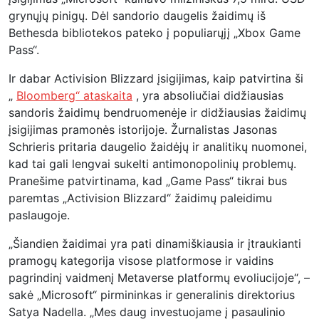
grynųjų pinigų. Dėl sandorio daugelis žaidimų iš
Bethesda bibliotekos pateko į populiarųjį „Xbox Game
Pass“.
Ir dabar Activision Blizzard įsigijimas, kaip patvirtina ši
„
Bloomberg“ ataskaita
, yra absoliučiai didžiausias
sandoris žaidimų bendruomenėje ir didžiausias žaidimų
įsigijimas pramonės istorijoje. Žurnalistas Jasonas
Schrieris pritaria daugelio žaidėjų ir analitikų nuomonei,
kad tai gali lengvai sukelti antimonopolinių problemų.
Pranešime patvirtinama, kad „Game Pass“ tikrai bus
paremtas „Activision Blizzard“ žaidimų paleidimu
paslaugoje.
„Šiandien žaidimai yra pati dinamiškiausia ir įtraukianti
pramogų kategorija visose platformose ir vaidins
pagrindinį vaidmenį Metaverse platformų evoliucijoje“, –
sakė „Microsoft“ pirmininkas ir generalinis direktorius
Satya Nadella. „Mes daug investuojame į pasaulinio