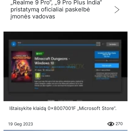
„Realme 9 Pro“, „9 Pro Plus India“
pristatymą oficialiai paskelbė
įmonės vadovas
Ištaisykite klaidą 0x8007001F „Microsoft Store“.
270
19 Geg 2023