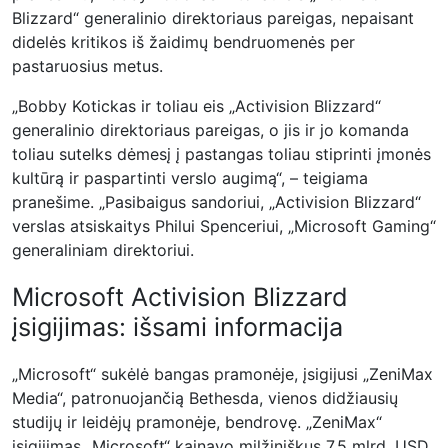
Blizzard“ generalinio direktoriaus pareigas, nepaisant
didelės kritikos iš žaidimų bendruomenės per
pastaruosius metus.
„Bobby Kotickas ir toliau eis „Activision Blizzard“
generalinio direktoriaus pareigas, o jis ir jo komanda
toliau sutelks dėmesį į pastangas toliau stiprinti įmonės
kultūrą ir paspartinti verslo augimą“, – teigiama
pranešime. „Pasibaigus sandoriui, „Activision Blizzard“
verslas atsiskaitys Philui Spenceriui, „Microsoft Gaming“
generaliniam direktoriui.
Microsoft Activision Blizzard
įsigijimas: išsami informacija
„Microsoft“ sukėlė bangas pramonėje, įsigijusi „ZeniMax
Media“, patronuojančią Bethesda, vienos didžiausių
studijų ir leidėjų pramonėje, bendrovę. „ZeniMax“
įsigijimas „Microsoft“ kainavo milžiniškus 7,5 mlrd. USD