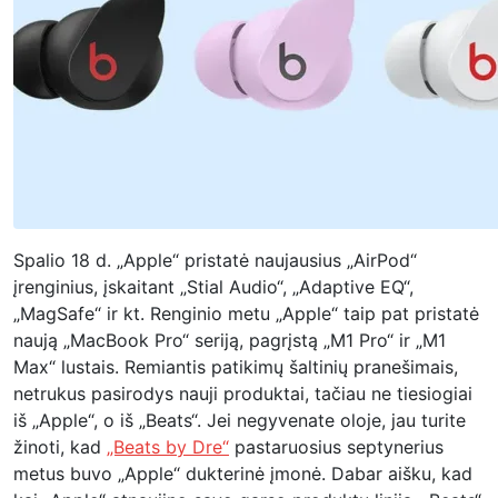
Spalio 18 d. „Apple“ pristatė naujausius „AirPod“
įrenginius, įskaitant „Stial Audio“, „Adaptive EQ“,
„MagSafe“ ir kt. Renginio metu „Apple“ taip pat pristatė
naują „MacBook Pro“ seriją, pagrįstą „M1 Pro“ ir „M1
Max“ lustais. Remiantis patikimų šaltinių pranešimais,
netrukus pasirodys nauji produktai, tačiau ne tiesiogiai
iš „Apple“, o iš „Beats“. Jei negyvenate oloje, jau turite
žinoti, kad
„Beats by Dre“
pastaruosius septynerius
metus buvo „Apple“ dukterinė įmonė. Dabar aišku, kad