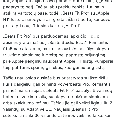
kai „Apple“ atnaujino savo garso produktų liniją, „Beats“
padarys tą patį. Tačiau abu prekių ženklai turi savo
atskirą vartotojų bazę, todėl „Beats Fit Pro“ su „Apple
H1“ lustu pasirodys labai greitai, iškart po to, kai buvo
pristatyti nauji 3-iosios kartos „AirPod“.
„Beats Fit Pro“ bus parduodamas lapkričio 1 d., o
ausinės yra panašios į „Beats Studio Buds“. Remiantis
9to5mac ataskaita, naujosios ausinės pasiūlys aktyvų
triukšmo slopinimą ir greitą bei paprastą prijungimą
prie Apple įrenginių naudojant Apple H1 lustą. Pumpurai
taip pat turės sparnų galiukus, kad geriau priglustų.
Tačiau naujosios ausinės bus pristatytos su įkrovikliu,
kuris daugeliui gali priminti Powerbeats Pro. Remiantis
pranešimais, naujasis „Beats Fit Pro“ pasiūlys 6 valandų
baterijos veikimo laiką su aktyviu triukšmo slopinimo
arba skaidrumo režimu. Tačiau jie gali veikti ilgiau, iki 7
valandų, su Adaptive EQ. Naujasis „Beats Fit Pro“
suteiks jums iki 30 valandų baterijos veikimo laiką, kai