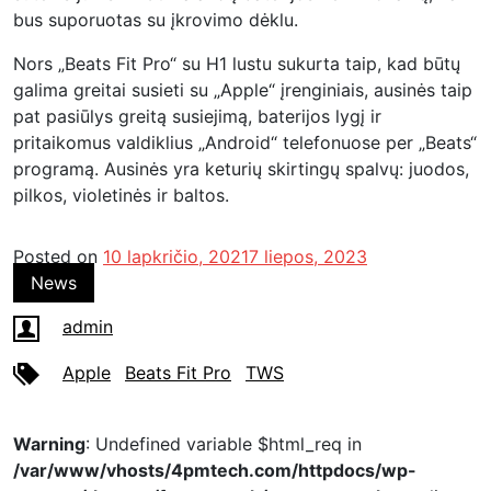
bus suporuotas su įkrovimo dėklu.
Nors „Beats Fit Pro“ su H1 lustu sukurta taip, kad būtų
galima greitai susieti su „Apple“ įrenginiais, ausinės taip
pat pasiūlys greitą susiejimą, baterijos lygį ir
pritaikomus valdiklius „Android“ telefonuose per „Beats“
programą. Ausinės yra keturių skirtingų spalvų: juodos,
pilkos, violetinės ir baltos.
Posted on
10 lapkričio, 2021
7 liepos, 2023
News
admin
Apple
Beats Fit Pro
TWS
Warning
: Undefined variable $html_req in
/var/www/vhosts/4pmtech.com/httpdocs/wp-