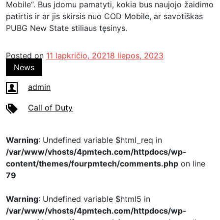
Mobile“. Bus įdomu pamatyti, kokia bus naujojo žaidimo
patirtis ir ar jis skirsis nuo COD Mobile, ar savotiškas
PUBG New State stiliaus tęsinys.
Posted on
11 lapkričio, 2021
8 liepos, 2023
News
admin
Call of Duty
Warning
: Undefined variable $html_req in
/var/www/vhosts/4pmtech.com/httpdocs/wp-
content/themes/fourpmtech/comments.php
on line
79
Warning
: Undefined variable $html5 in
/var/www/vhosts/4pmtech.com/httpdocs/wp-