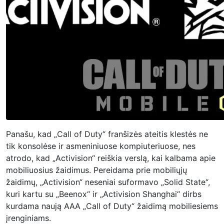
Panašu, kad „Call of Duty“ franšizės ateitis klestės ne
tik konsolėse ir asmeniniuose kompiuteriuose, nes
atrodo, kad „Activision“ reiškia verslą, kai kalbama apie
mobiliuosius žaidimus. Pereidama prie mobiliųjų
žaidimų, „Activision“ neseniai suformavo „Solid State“,
kuri kartu su „Beenox“ ir „Activision Shanghai“ dirbs
kurdama naują AAA „Call of Duty“ žaidimą mobiliesiems
įrenginiams.