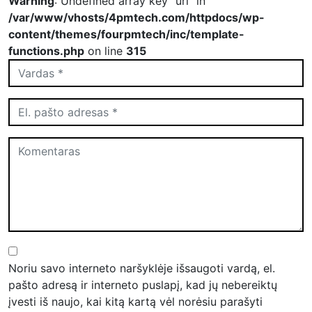
Warning
: Undefined array key "url" in
/var/www/vhosts/4pmtech.com/httpdocs/wp-
content/themes/fourpmtech/inc/template-
functions.php
on line
315
Noriu savo interneto naršyklėje išsaugoti vardą, el.
pašto adresą ir interneto puslapį, kad jų nebereiktų
įvesti iš naujo, kai kitą kartą vėl norėsiu parašyti