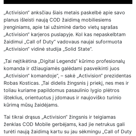
„Activision“ anksčiau šiais metais paskelbė apie savo
planus išleisti naują COD žaidimą mobiliesiems
įrenginiams, apie tai užsiminė darbo vietų sąrašas
„Activision“ karjeros puslapyje. Kol kas nepaskelbtam
žaidimui „Call of Duty“ vadovaus naujai suformuota
„Activision“ vidinė studija „Solid State“.
„Tai neįtikėtina „Digital Legends“ kūrimo profesionalų
komanda ir džiaugiamės galėdami pasveikinti juos
„Activision“ komandoje“, – sakė „Activision“ prezidentas
Robas Kosticas. „Tai didelis žingsnis į priekį, nes mes ir
toliau kuriame papildomus pasaulinio lygio plėtros
išteklius, orientuotus į įdomaus ir naujoviško turinio
kūrimą mūsų žaidėjams.
Tai tikrai drąsus „Activision“ žingsnis ir teigiamas
ženklas COD Mobile gerbėjams, kad jie netrukus gali
turėti naują žaidimą kartu su jau sėkmingu „Call of Duty