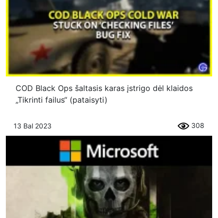
COD Black Ops šaltasis karas įstrigo dėl klaidos
„Tikrinti failus“ (pataisyti)
308
13 Bal 2023