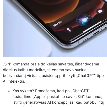
„Siri“ komanda praleido kelias savaites, išbandydama
didelius kalbų modelius, tikėdama savo sunkiai
besiverčiantį virtualų asistentą pritaikyti „ChatGPT“ tipo
AI intelektui.
Kas vyksta? Pranešama, kad po „ChatGPT“
atsiradimo „Apple“ paskatino savo „Siri“ komandą
ištirti generatyvias AI koncepcijas, kad patobulintų