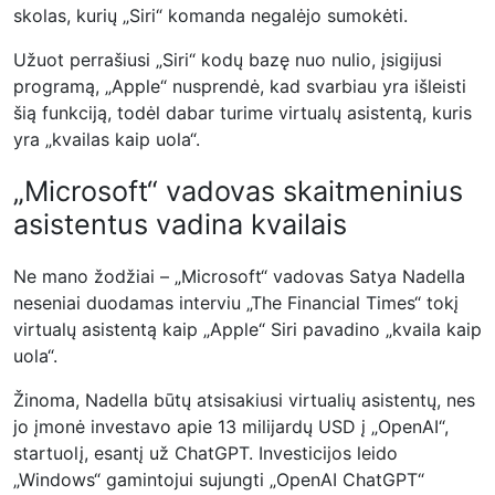
skolas, kurių „Siri“ komanda negalėjo sumokėti.
Užuot perrašiusi „Siri“ kodų bazę nuo nulio, įsigijusi
programą, „Apple“ nusprendė, kad svarbiau yra išleisti
šią funkciją, todėl dabar turime virtualų asistentą, kuris
yra „kvailas kaip uola“.
„Microsoft“ vadovas skaitmeninius
asistentus vadina kvailais
Ne mano žodžiai – „Microsoft“ vadovas Satya Nadella
neseniai duodamas interviu „The Financial Times“ tokį
virtualų asistentą kaip „Apple“ Siri pavadino „kvaila kaip
uola“.
Žinoma, Nadella būtų atsisakiusi virtualių asistentų, nes
jo įmonė investavo apie 13 milijardų USD į „OpenAI“,
startuolį, esantį už ChatGPT. Investicijos leido
„Windows“ gamintojui sujungti „OpenAI ChatGPT“