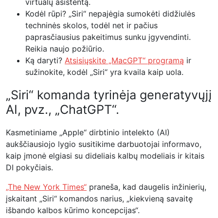
virtualų asistentą.
Kodėl rūpi? „Siri“ nepajėgia sumokėti didžiulės
techninės skolos, todėl net ir pačius
paprasčiausius pakeitimus sunku įgyvendinti.
Reikia naujo požiūrio.
Ką daryti?
Atsisiųskite „MacGPT“ programą
ir
sužinokite, kodėl „Siri“ yra kvaila kaip uola.
„Siri“ komanda tyrinėja generatyvųjį
AI, pvz., „ChatGPT“.
Kasmetiniame „Apple“ dirbtinio intelekto (AI)
aukščiausiojo lygio susitikime darbuotojai informavo,
kaip įmonė elgiasi su dideliais kalbų modeliais ir kitais
DI pokyčiais.
„The New York Times“
praneša, kad daugelis inžinierių,
įskaitant „Siri“ komandos narius, „kiekvieną savaitę
išbando kalbos kūrimo koncepcijas“.