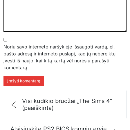
Noriu savo interneto naršyklėje išsaugoti vardą, el.
pašto adresą ir interneto puslapį, kad jų nebereiktų
įvesti iš naujo, kai kitą kartą vėl norėsiu parašyti
komentarą.
Visi kūdikio bruožai „The Sims 4“
(paaiškinta)
Atsisiųskite PS2 BIOS kompiuteryje