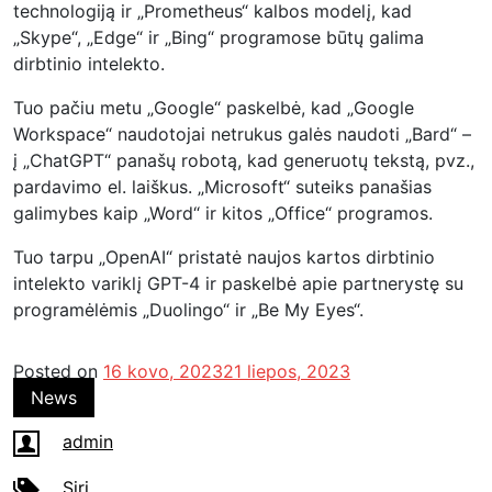
technologiją ir „Prometheus“ kalbos modelį, kad
„Skype“, „Edge“ ir „Bing“ programose būtų galima
dirbtinio intelekto.
Tuo pačiu metu „Google“ paskelbė, kad „Google
Workspace“ naudotojai netrukus galės naudoti „Bard“ –
į „ChatGPT“ panašų robotą, kad generuotų tekstą, pvz.,
pardavimo el. laiškus. „Microsoft“ suteiks panašias
galimybes kaip „Word“ ir kitos „Office“ programos.
Tuo tarpu „OpenAI“ pristatė naujos kartos dirbtinio
intelekto variklį GPT-4 ir paskelbė apie partnerystę su
programėlėmis „Duolingo“ ir „Be My Eyes“.
Posted on
16 kovo, 2023
21 liepos, 2023
News
admin
Siri