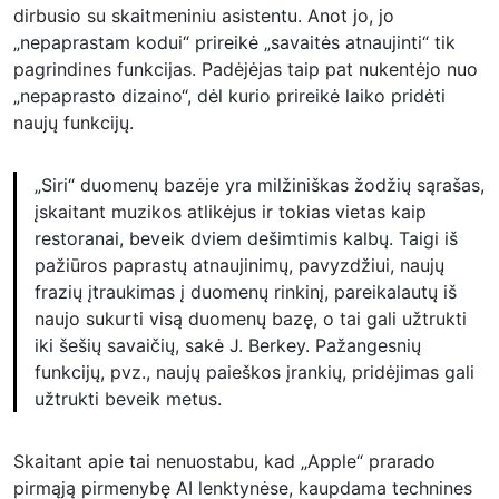
dirbusio su skaitmeniniu asistentu. Anot jo, jo
„nepaprastam kodui“ prireikė „savaitės atnaujinti“ tik
pagrindines funkcijas. Padėjėjas taip pat nukentėjo nuo
„nepaprasto dizaino“, dėl kurio prireikė laiko pridėti
naujų funkcijų.
„Siri“ duomenų bazėje yra milžiniškas žodžių sąrašas,
įskaitant muzikos atlikėjus ir tokias vietas kaip
restoranai, beveik dviem dešimtimis kalbų. Taigi iš
pažiūros paprastų atnaujinimų, pavyzdžiui, naujų
frazių įtraukimas į duomenų rinkinį, pareikalautų iš
naujo sukurti visą duomenų bazę, o tai gali užtrukti
iki šešių savaičių, sakė J. Berkey. Pažangesnių
funkcijų, pvz., naujų paieškos įrankių, pridėjimas gali
užtrukti beveik metus.
Skaitant apie tai nenuostabu, kad „Apple“ prarado
pirmąją pirmenybę AI lenktynėse, kaupdama technines