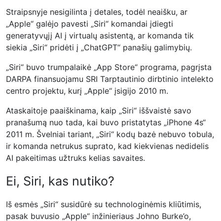
Straipsnyje nesigilinta į detales, todėl neaišku, ar
„Apple“ galėjo pavesti „Siri“ komandai įdiegti
generatyvųjį AI į virtualų asistentą, ar komanda tik
siekia „Siri“ pridėti į „ChatGPT“ panašių galimybių.
„Siri“ buvo trumpalaikė „App Store“ programa, pagrįsta
DARPA finansuojamu SRI Tarptautinio dirbtinio intelekto
centro projektu, kurį „Apple“ įsigijo 2010 m.
Ataskaitoje paaiškinama, kaip „Siri“ iššvaistė savo
pranašumą nuo tada, kai buvo pristatytas „iPhone 4s“
2011 m. Švelniai tariant, „Siri“ kodų bazė nebuvo tobula,
ir komanda netrukus suprato, kad kiekvienas nedidelis
AI pakeitimas užtruks kelias savaites.
Ei, Siri, kas nutiko?
Iš esmės „Siri“ susidūrė su technologinėmis kliūtimis,
pasak buvusio „Apple“ inžinieriaus Johno Burke’o,