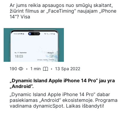
Ar jums reikia apsaugos nuo smūgių skaitant,
žiūrint filmus ar „FaceTiming“ naujajam „iPhone
14“? Visa
190
1 min
13 Spa 2022
„Dynamic Island Apple iPhone 14 Pro“ jau yra
„Android“.
„Dynamic Island Apple iPhone 14 Pro“ dabar
pasiekiamas „Android“ ekosistemoje. Programa
vadinama dynamicSpot. Laikas išbandyti!