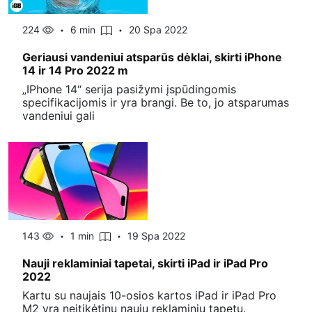
224
6 min
20 Spa 2022
Geriausi vandeniui atsparūs dėklai, skirti iPhone
14 ir 14 Pro 2022 m
„IPhone 14“ serija pasižymi įspūdingomis
specifikacijomis ir yra brangi. Be to, jo atsparumas
vandeniui gali
143
1 min
19 Spa 2022
Nauji reklaminiai tapetai, skirti iPad ir iPad Pro
2022
Kartu su naujais 10-osios kartos iPad ir iPad Pro
M2 yra neįtikėtinų naujų reklaminių tapetų.