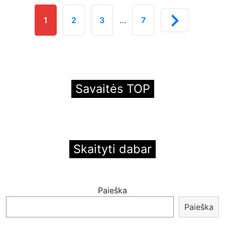
1
2
3
…
7
Savaitės TOP
Skaityti dabar
Paieška
Paieška