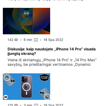
142
6 min
18 Spa 2022
Diskusija: kaip naudojate „iPhone 14 Pro“ visada
įjungtą ekraną?
Viena iš skiriamųjų „iPhone 14 Pro“ ir „14 Pro Max“
savybių, be prieštaringai vertinamos „Dynamic
175
3 min
18 Spa 2022