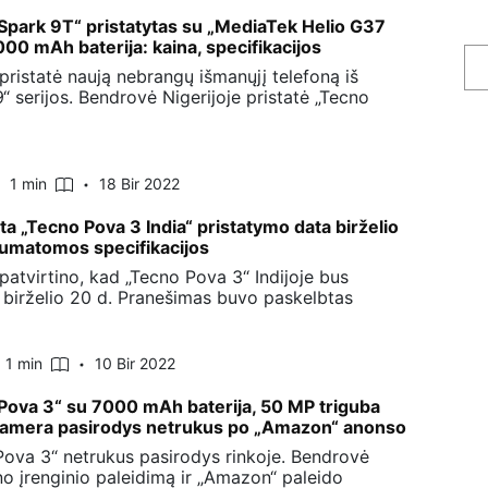
Spark 9T“ pristatytas su „MediaTek Helio G37
000 mAh baterija: kaina, specifikacijos
pristatė naują nebrangų išmanųjį telefoną iš
“ serijos. Bendrovė Nigerijoje pristatė „Tecno
1 min
18 Bir 2022
ta „Tecno Pova 3 India“ pristatymo data birželio
numatomos specifikacijos
patvirtino, kad „Tecno Pova 3“ Indijoje bus
a birželio 20 d. Pranešimas buvo paskelbtas
1 min
10 Bir 2022
Pova 3“ su 7000 mAh baterija, 50 MP triguba
kamera pasirodys netrukus po „Amazon“ anonso
Pova 3“ netrukus pasirodys rinkoje. Bendrovė
no įrenginio paleidimą ir „Amazon“ paleido