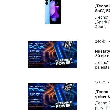
„Tecno 
SoC“, 5
„Tecno“ 
„Spark 9
Spark
240
Nustaty
20 d.: 
„Tecno“ 
paleist
171
„Tecno 
galine 
„Tecno 
patvirti