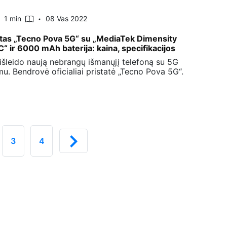
1 min
08 Vas 2022
ytas „Tecno Pova 5G“ su „MediaTek Dimensity
“ ir 6000 mAh baterija: kaina, specifikacijos
 išleido naują nebrangų išmanųjį telefoną su 5G
u. Bendrovė oficialiai pristatė „Tecno Pova 5G“.
3
4