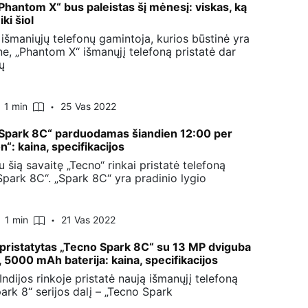
Phantom X“ bus paleistas šį mėnesį: viskas, ką
ki šiol
 išmaniųjų telefonų gamintoja, kurios būstinė yra
e, „Phantom X“ išmanųjį telefoną pristatė dar
ų
1 min
25 Vas 2022
Spark 8C“ parduodamas šiandien 12:00 per
“: kaina, specifikacijos
 šią savaitę „Tecno“ rinkai pristatė telefoną
Spark 8C“. „Spark 8C“ yra pradinio lygio
1 min
21 Vas 2022
e pristatytas „Tecno Spark 8C“ su 13 MP dviguba
 5000 mAh baterija: kaina, specifikacijos
Indijos rinkoje pristatė naują išmanųjį telefoną
ark 8“ serijos dalį – „Tecno Spark