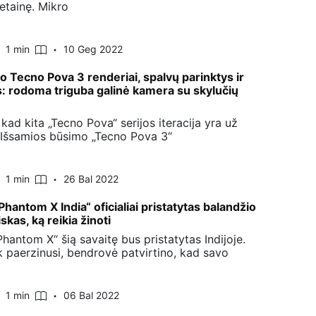
etainę. Mikro
1 min
10 Geg 2022
o Tecno Pova 3 renderiai, spalvų parinktys ir
s: rodoma triguba galinė kamera su skylučių
kad kita „Tecno Pova“ serijos iteracija yra už
Išsamios būsimo „Tecno Pova 3“
1 min
26 Bal 2022
hantom X India“ oficialiai pristatytas balandžio
iskas, ką reikia žinoti
hantom X“ šią savaitę bus pristatytas Indijoje.
k paerzinusi, bendrovė patvirtino, kad savo
1 min
06 Bal 2022