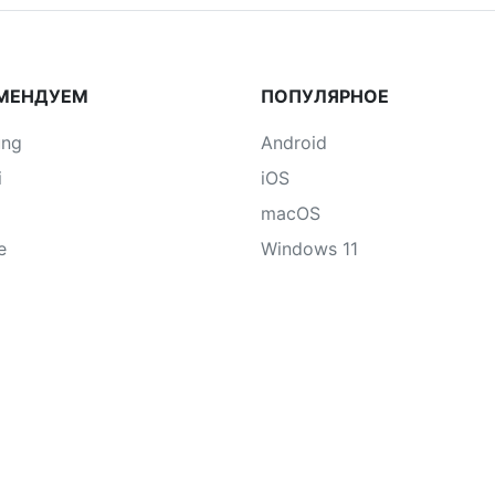
МЕНДУЕМ
ПОПУЛЯРНОЕ
ung
Android
i
iOS
macOS
e
Windows 11