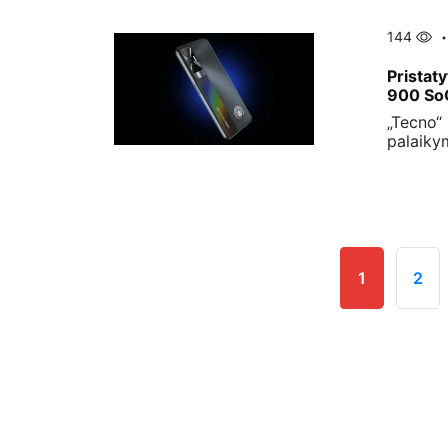
144
Pristat
900 SoC
„Tecno“
palaikym
1
2