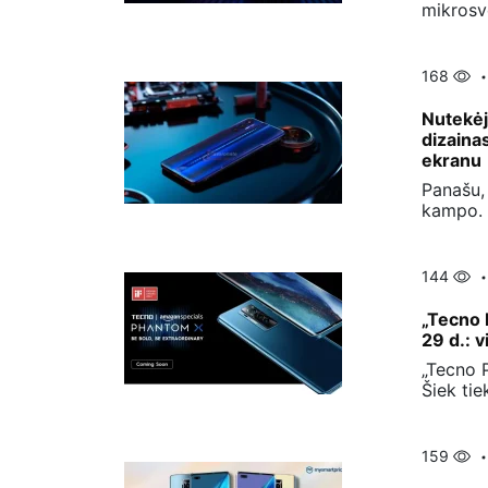
mikrosv
168
Nutekėj
dizaina
ekranu
Panašu, 
kampo. 
144
„Tecno P
29 d.: v
„Tecno P
Šiek tie
159