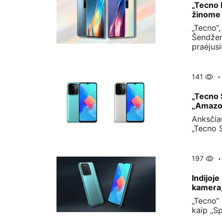
„Tecno 
žinome i
„Tecno“,
Šendžen
praėjusi
141
„Tecno 
„Amazon
Anksčiau
„Tecno 
197
Indijoj
kamera,
„Tecno“ 
kaip „Sp