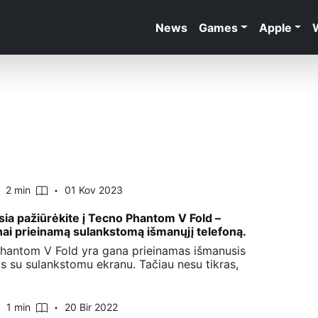
News
Games
Apple
2 min
01 Kov 2023
sia pažiūrėkite į Tecno Phantom V Fold –
nai prieinamą sulankstomą išmanųjį telefoną.
hantom V Fold yra gana prieinamas išmanusis
as su sulankstomu ekranu. Tačiau nesu tikras,
1 min
20 Bir 2022