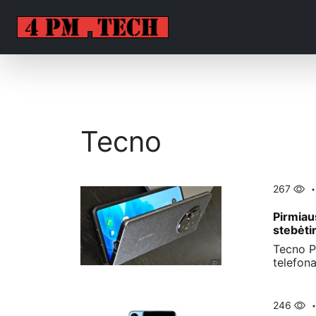
Tecno
267
Pirmiau
stebėti
Tecno P
telefon
246