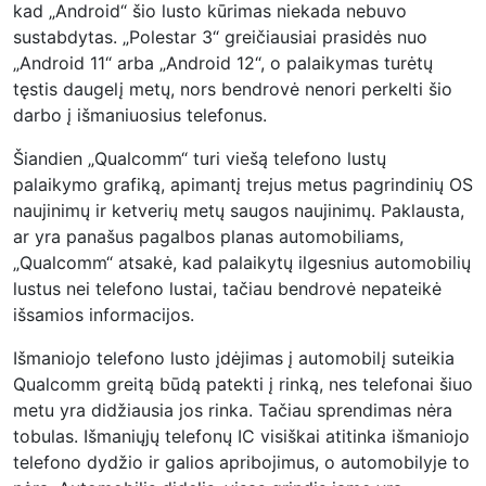
kad „Android“ šio lusto kūrimas niekada nebuvo
sustabdytas. „Polestar 3“ greičiausiai prasidės nuo
„Android 11“ arba „Android 12“, o palaikymas turėtų
tęstis daugelį metų, nors bendrovė nenori perkelti šio
darbo į išmaniuosius telefonus.
Šiandien „Qualcomm“ turi viešą telefono lustų
palaikymo grafiką, apimantį trejus metus pagrindinių OS
naujinimų ir ketverių metų saugos naujinimų. Paklausta,
ar yra panašus pagalbos planas automobiliams,
„Qualcomm“ atsakė, kad palaikytų ilgesnius automobilių
lustus nei telefono lustai, tačiau bendrovė nepateikė
išsamios informacijos.
Išmaniojo telefono lusto įdėjimas į automobilį suteikia
Qualcomm greitą būdą patekti į rinką, nes telefonai šiuo
metu yra didžiausia jos rinka. Tačiau sprendimas nėra
tobulas. Išmaniųjų telefonų IC visiškai atitinka išmaniojo
telefono dydžio ir galios apribojimus, o automobilyje to