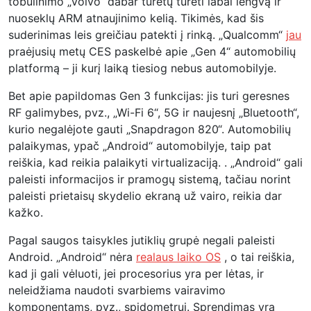
tobulinimo „Volvo“ dabar turėtų turėti labai lengvą ir
nuoseklų ARM atnaujinimo kelią. Tikimės, kad šis
suderinimas leis greičiau patekti į rinką. „Qualcomm“
jau
praėjusių metų CES paskelbė apie „Gen 4“ automobilių
platformą – ji kurį laiką tiesiog nebus automobilyje.
Bet apie papildomas Gen 3 funkcijas: jis turi geresnes
RF galimybes, pvz., „Wi-Fi 6“, 5G ir naujesnį „Bluetooth“,
kurio negalėjote gauti „Snapdragon 820“. Automobilių
palaikymas, ypač „Android“ automobilyje, taip pat
reiškia, kad reikia palaikyti virtualizaciją. . „Android“ gali
paleisti informacijos ir pramogų sistemą, tačiau norint
paleisti prietaisų skydelio ekraną už vairo, reikia dar
kažko.
Pagal saugos taisykles jutiklių grupė negali paleisti
Android. „Android“ nėra
realaus laiko OS
, o tai reiškia,
kad ji gali vėluoti, jei procesorius yra per lėtas, ir
neleidžiama naudoti svarbiems vairavimo
komponentams, pvz., spidometrui. Sprendimas yra