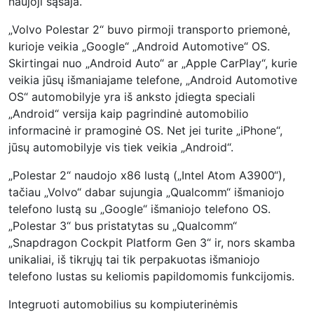
naujoji sąsaja.
„Volvo Polestar 2“ buvo pirmoji transporto priemonė,
kurioje veikia „Google“ „Android Automotive“ OS.
Skirtingai nuo „Android Auto“ ar „Apple CarPlay“, kurie
veikia jūsų išmaniajame telefone, „Android Automotive
OS“ automobilyje yra iš anksto įdiegta speciali
„Android“ versija kaip pagrindinė automobilio
informacinė ir pramoginė OS. Net jei turite „iPhone“,
jūsų automobilyje vis tiek veikia „Android“.
„Polestar 2“ naudojo x86 lustą („Intel Atom A3900“),
tačiau „Volvo“ dabar sujungia „Qualcomm“ išmaniojo
telefono lustą su „Google“ išmaniojo telefono OS.
„Polestar 3“ bus pristatytas su „Qualcomm“
„Snapdragon Cockpit Platform Gen 3“ ir, nors skamba
unikaliai, iš tikrųjų tai tik perpakuotas išmaniojo
telefono lustas su keliomis papildomomis funkcijomis.
Integruoti automobilius su kompiuterinėmis