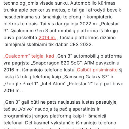
technologijomis visada sunku. Automobilio kūrimas
trunka apie penkerius metus, o tai gali atrodyti beveik
nesuderinama su išmaniųjų telefonų ir kompiuterių
plėtros tempais. Tai vis dar galioja 2022 m. „Polestar
3“. Qualcomm Gen 3 automobilių platforma iš tikrųjų
buvo paskelbta
2019 m.
, tačiau platformos dizaino
laimėjimai skelbiami tik dabar CES 2022.
„Qualcomm“ teigia, kad
„Gen 3“ automobilių platforma
yra pagrįsta „Snapdragon 820 SoC“, ARM pavyzdiniu
2016 m. išmaniojo telefono lustu.
Galbūt prisiminsite
šį
lustą iš tokių telefonų kaip „Samsung Galaxy S7“ ir
„Google Pixel 1“. „Intel Atom“ „Polestar 2“ taip pat buvo
2016 m. .
„Gen 3“ gali būti ne pats naujausias lustas pasaulyje,
tačiau „Volvo“ naudoja tą pačią aparatinės ir
programinės įrangos platformą kaip ir išmanieji
telefonai. Dėl kasmet vykstančio išmaniojo telefono