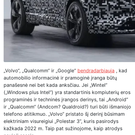
„Volvo“, „Qualcomm“ ir „Google“
bendradarbiauja
, kad
automobilio informacinė ir pramoginė įranga būtų
panašesnė nei bet kada anksčiau. Jei „Wintel“
(„Windows plus Intel“) yra standartinis kompiuterių eros
programinės ir techninės įrangos derinys, tai „Android“
ir „Qualcomm“ (Andcom? Qualdroid?) turi būti išmaniojo
telefono atitikmuo. „Volvo“ pristato šį derinį būsimam
elektriniam visureigiui „Polestar 3“, kuris pasirodys
kažkada 2022 m. Taip pat sužinojome, kaip atrodys