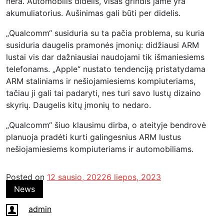
nėra. Automobilis didelis, visas grindis jame yra
akumuliatorius. Aušinimas gali būti per didelis.
„Qualcomm“ susiduria su ta pačia problema, su kuria
susiduria daugelis pramonės įmonių: didžiausi ARM
lustai vis dar dažniausiai naudojami tik išmaniesiems
telefonams. „Apple“ nustato tendenciją pristatydama
ARM staliniams ir nešiojamiesiems kompiuteriams,
tačiau ji gali tai padaryti, nes turi savo lustų dizaino
skyrių. Daugelis kitų įmonių to nedaro.
„Qualcomm“ šiuo klausimu dirba, o ateityje bendrovė
planuoja pradėti kurti galingesnius ARM lustus
nešiojamiesiems kompiuteriams ir automobiliams.
Posted on
12 sausio, 2022
6 liepos, 2023
News
admin