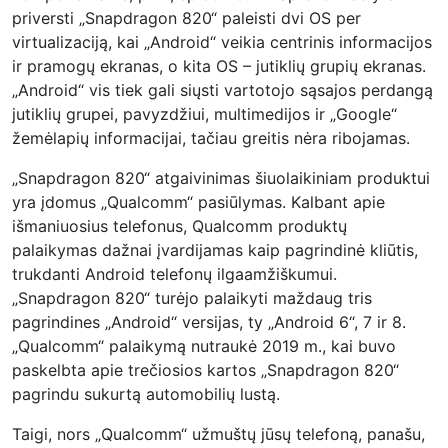
priversti „Snapdragon 820“ paleisti dvi OS per
virtualizaciją, kai „Android“ veikia centrinis informacijos
ir pramogų ekranas, o kita OS – jutiklių grupių ekranas.
„Android“ vis tiek gali siųsti vartotojo sąsajos perdangą
jutiklių grupei, pavyzdžiui, multimedijos ir „Google“
žemėlapių informacijai, tačiau greitis nėra ribojamas.
„Snapdragon 820“ atgaivinimas šiuolaikiniam produktui
yra įdomus „Qualcomm“ pasiūlymas. Kalbant apie
išmaniuosius telefonus, Qualcomm produktų
palaikymas dažnai įvardijamas kaip pagrindinė kliūtis,
trukdanti Android telefonų ilgaamžiškumui.
„Snapdragon 820“ turėjo palaikyti maždaug tris
pagrindines „Android“ versijas, ty „Android 6“, 7 ir 8.
„Qualcomm“ palaikymą nutraukė 2019 m., kai buvo
paskelbta apie trečiosios kartos „Snapdragon 820“
pagrindu sukurtą automobilių lustą.
Taigi, nors „Qualcomm“ užmuštų jūsų telefoną, panašu,