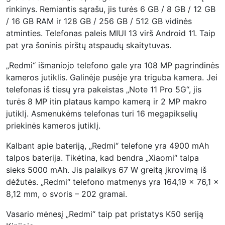
rinkinys. Remiantis sąrašu, jis turės 6 GB / 8 GB / 12 GB
/ 16 GB RAM ir 128 GB / 256 GB / 512 GB vidinės
atminties. Telefonas paleis MIUI 13 virš Android 11. Taip
pat yra šoninis pirštų atspaudų skaitytuvas.
„Redmi“ išmaniojo telefono gale yra 108 MP pagrindinės
kameros jutiklis. Galinėje pusėje yra triguba kamera. Jei
telefonas iš tiesų yra pakeistas „Note 11 Pro 5G“, jis
turės 8 MP itin plataus kampo kamerą ir 2 MP makro
jutiklį. Asmenukėms telefonas turi 16 megapikselių
priekinės kameros jutiklį.
Kalbant apie bateriją, „Redmi“ telefone yra 4900 mAh
talpos baterija. Tikėtina, kad bendra „Xiaomi“ talpa
sieks 5000 mAh. Jis palaikys 67 W greitą įkrovimą iš
dėžutės. „Redmi“ telefono matmenys yra 164,19 x 76,1 x
8,12 mm, o svoris – 202 gramai.
Vasario mėnesį „Redmi“ taip pat pristatys K50 seriją