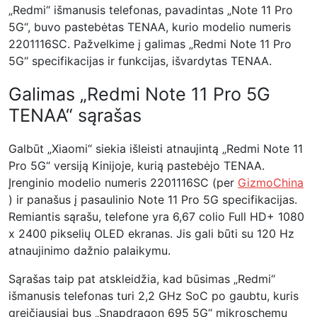
„Redmi“ išmanusis telefonas, pavadintas „Note 11 Pro
5G“, buvo pastebėtas TENAA, kurio modelio numeris
2201116SC. Pažvelkime į galimas „Redmi Note 11 Pro
5G“ specifikacijas ir funkcijas, išvardytas TENAA.
Galimas „Redmi Note 11 Pro 5G
TENAA“ sąrašas
Galbūt „Xiaomi“ siekia išleisti atnaujintą „Redmi Note 11
Pro 5G“ versiją Kinijoje, kurią pastebėjo TENAA.
Įrenginio modelio numeris 2201116SC (per
GizmoChina
) ir panašus į pasaulinio Note 11 Pro 5G specifikacijas.
Remiantis sąrašu, telefone yra 6,67 colio Full HD+ 1080
x 2400 pikselių OLED ekranas. Jis gali būti su 120 Hz
atnaujinimo dažnio palaikymu.
Sąrašas taip pat atskleidžia, kad būsimas „Redmi“
išmanusis telefonas turi 2,2 GHz SoC po gaubtu, kuris
greičiausiai bus „Snapdragon 695 5G“ mikroschemų