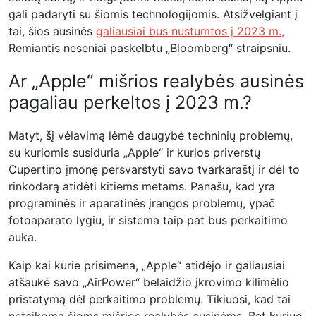
gali padaryti su šiomis technologijomis. Atsižvelgiant į
tai, šios ausinės
galiausiai bus nustumtos į 2023 m.,
Remiantis neseniai paskelbtu „Bloomberg“ straipsniu.
Ar „Apple“ mišrios realybės ausinės
pagaliau perkeltos į 2023 m.?
Matyt, šį vėlavimą lėmė daugybė techninių problemų,
su kuriomis susiduria „Apple“ ir kurios priverstų
Cupertino įmonę persvarstyti savo tvarkaraštį ir dėl to
rinkodarą atidėti kitiems metams. Panašu, kad yra
programinės ir aparatinės įrangos problemų, ypač
fotoaparato lygiu, ir sistema taip pat bus perkaitimo
auka.
Kaip kai kurie prisimena, „Apple“ atidėjo ir galiausiai
atšaukė savo „AirPower“ belaidžio įkrovimo kilimėlio
pristatymą dėl perkaitimo problemų. Tikiuosi, kad tai