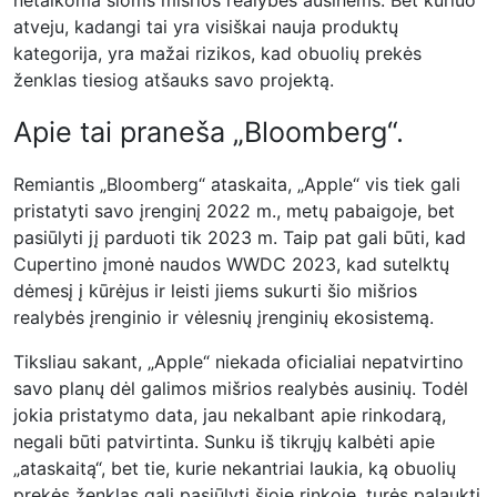
netaikoma šioms mišrios realybės ausinėms. Bet kuriuo
atveju, kadangi tai yra visiškai nauja produktų
kategorija, yra mažai rizikos, kad obuolių prekės
ženklas tiesiog atšauks savo projektą.
Apie tai praneša „Bloomberg“.
Remiantis „Bloomberg“ ataskaita, „Apple“ vis tiek gali
pristatyti savo įrenginį 2022 m., metų pabaigoje, bet
pasiūlyti jį parduoti tik 2023 m. Taip pat gali būti, kad
Cupertino įmonė naudos WWDC 2023, kad sutelktų
dėmesį į kūrėjus ir leisti jiems sukurti šio mišrios
realybės įrenginio ir vėlesnių įrenginių ekosistemą.
Tiksliau sakant, „Apple“ niekada oficialiai nepatvirtino
savo planų dėl galimos mišrios realybės ausinių. Todėl
jokia pristatymo data, jau nekalbant apie rinkodarą,
negali būti patvirtinta. Sunku iš tikrųjų kalbėti apie
„ataskaitą“, bet tie, kurie nekantriai laukia, ką obuolių
prekės ženklas gali pasiūlyti šioje rinkoje, turės palaukti