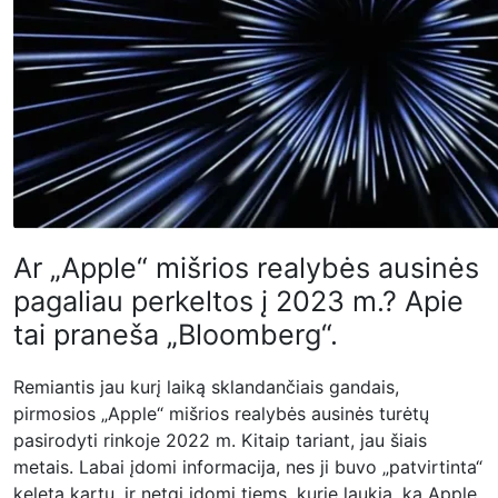
Ar „Apple“ mišrios realybės ausinės
pagaliau perkeltos į 2023 m.? Apie
tai praneša „Bloomberg“.
Remiantis jau kurį laiką sklandančiais gandais,
pirmosios „Apple“ mišrios realybės ausinės turėtų
pasirodyti rinkoje 2022 m. Kitaip tariant, jau šiais
metais. Labai įdomi informacija, nes ji buvo „patvirtinta“
keletą kartų, ir netgi įdomi tiems, kurie laukia, ką Apple