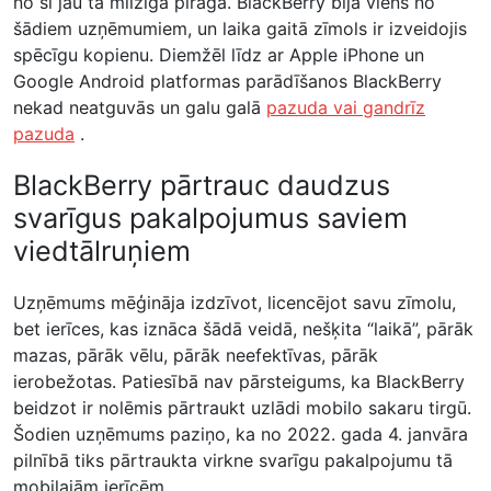
no šī jau tā milzīgā pīrāga. BlackBerry bija viens no
šādiem uzņēmumiem, un laika gaitā zīmols ir izveidojis
spēcīgu kopienu. Diemžēl līdz ar Apple iPhone un
Google Android platformas parādīšanos BlackBerry
nekad neatguvās un galu galā
pazuda vai gandrīz
pazuda
.
BlackBerry pārtrauc daudzus
svarīgus pakalpojumus saviem
viedtālruņiem
Uzņēmums mēģināja izdzīvot, licencējot savu zīmolu,
bet ierīces, kas iznāca šādā veidā, nešķita “laikā”, pārāk
mazas, pārāk vēlu, pārāk neefektīvas, pārāk
ierobežotas. Patiesībā nav pārsteigums, ka BlackBerry
beidzot ir nolēmis pārtraukt uzlādi mobilo sakaru tirgū.
Šodien uzņēmums paziņo, ka no 2022. gada 4. janvāra
pilnībā tiks pārtraukta virkne svarīgu pakalpojumu tā
mobilajām ierīcēm.