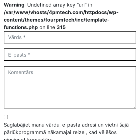
Warning
: Undefined array key "url" in
/var/www/vhosts/4pmtech.com/httpdocs/wp-
content/themes/fourpmtech/inc/template-
functions.php
on line
315
Saglabājiet manu vārdu, e-pasta adresi un vietni šajā
pārlūkprogrammā nākamajai reizei, kad vēlēšos
pievienot komentāru.