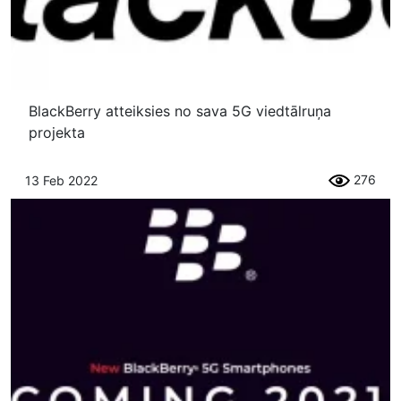
BlackBerry atteiksies no sava 5G viedtālruņa
projekta
276
13 Feb 2022