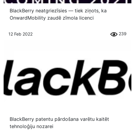
BlackBerry neatgriezīsies — tiek ziņots, ka
OnwardMobility zaudē zīmola licenci
239
12 Feb 2022
BlackBerry patentu pārdošana varētu kaitēt
tehnoloģiju nozarei