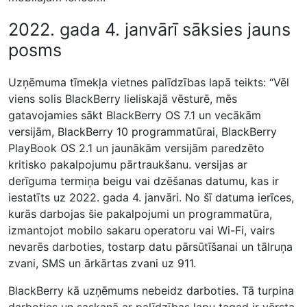
2022. gada 4. janvārī sāksies jauns
posms
Uzņēmuma tīmekļa vietnes palīdzības lapā teikts: “Vēl
viens solis BlackBerry lieliskajā vēsturē, mēs
gatavojamies sākt BlackBerry OS 7.1 un vecākām
versijām, BlackBerry 10 programmatūrai, BlackBerry
PlayBook OS 2.1 un jaunākām versijām paredzēto
kritisko pakalpojumu pārtraukšanu. versijas ar
derīguma termiņa beigu vai dzēšanas datumu, kas ir
iestatīts uz 2022. gada 4. janvāri. No šī datuma ierīces,
kurās darbojas šie pakalpojumi un programmatūra,
izmantojot mobilo sakaru operatoru vai Wi-Fi, vairs
nevarēs darboties, tostarp datu pārsūtīšanai un tālruņa
zvani, SMS un ārkārtas zvani uz 911.
BlackBerry kā uzņēmums nebeidz darboties. Tā turpina