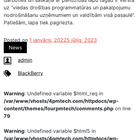
darboties un saskaņā ar palīdzības lapu tagad ir vērsta
uz “viedas drošības programmatūras un pakalpojumu
nodrošināšanu uzņēmumiem un valdībām visā pasaulē”.
Patiešām, lapa tiek pagriezta.
Posted on
1 janvāris, 2022
5 jūlijs, 2023
News
admin
BlackBerry
Warning
: Undefined variable $html_req in
/var/www/vhosts/4pmtech.com/httpdocs/wp-
content/themes/fourpmtech/comments.php
on line
79
Warning
: Undefined variable $html5 in
/var/www/vhosts/4pmtech.com/httpdocs/wp-