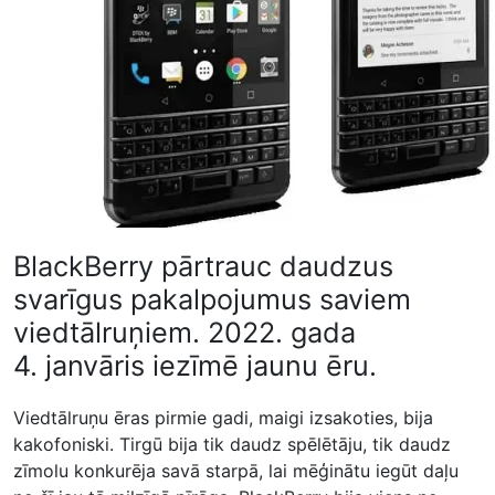
BlackBerry pārtrauc daudzus
svarīgus pakalpojumus saviem
viedtālruņiem. 2022. gada
4. janvāris iezīmē jaunu ēru.
Viedtālruņu ēras pirmie gadi, maigi izsakoties, bija
kakofoniski. Tirgū bija tik daudz spēlētāju, tik daudz
zīmolu konkurēja savā starpā, lai mēģinātu iegūt daļu