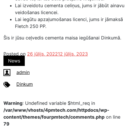
Lai izveidotu cementa celiņus, jums ir jābūt ainavu
veidošanas licencei.
Lai iegūtu apzaļumošanas licenci, jums ir jāmaksā
Fletch 250 PP.
Šis ir jūsu ceļvedis cementa maisa iegūšanai Dinkumā.
Posted on
26 jūlijs, 2022
12 jūlijs, 2023
News
admin
Dinkum
Warning
: Undefined variable $html_req in
/var/www/vhosts/4pmtech.com/httpdocs/wp-
content/themes/fourpmtech/comments.php
on line
79