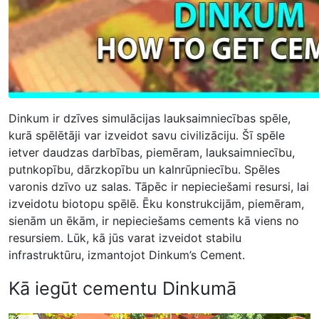
Dinkum ir dzīves simulācijas lauksaimniecības spēle,
kurā spēlētāji var izveidot savu civilizāciju. Šī spēle
ietver daudzas darbības, piemēram, lauksaimniecību,
putnkopību, dārzkopību un kalnrūpniecību. Spēles
varonis dzīvo uz salas. Tāpēc ir nepieciešami resursi, lai
izveidotu biotopu spēlē. Ēku konstrukcijām, piemēram,
sienām un ēkām, ir nepieciešams cements kā viens no
resursiem. Lūk, kā jūs varat izveidot stabilu
infrastruktūru, izmantojot Dinkum’s Cement.
Kā iegūt cementu Dinkumā