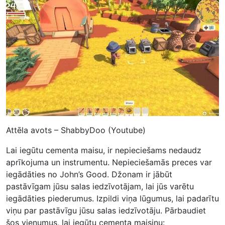
Attēla avots – ShabbyDoo (Youtube)
Lai iegūtu cementa maisu, ir nepieciešams nedaudz
aprīkojuma un instrumentu. Nepieciešamās preces var
iegādāties no John’s Good. Džonam ir jābūt
pastāvīgam jūsu salas iedzīvotājam, lai jūs varētu
iegādāties piederumus. Izpildi viņa lūgumus, lai padarītu
viņu par pastāvīgu jūsu salas iedzīvotāju. Pārbaudiet
šos vienumus, lai iegūtu cementa maisiņu: