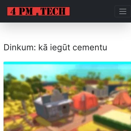
Dinkum: kā iegūt cementu