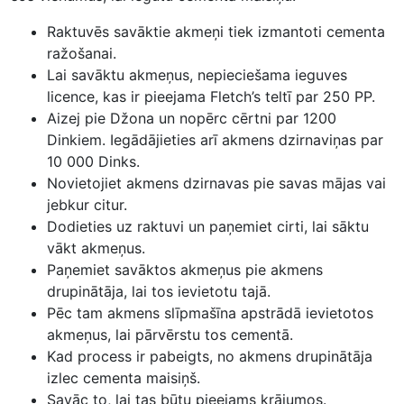
Raktuvēs savāktie akmeņi tiek izmantoti cementa
ražošanai.
Lai savāktu akmeņus, nepieciešama ieguves
licence, kas ir pieejama Fletch’s teltī par 250 PP.
Aizej pie Džona un nopērc cērtni par 1200
Dinkiem. Iegādājieties arī akmens dzirnaviņas par
10 000 Dinks.
Novietojiet akmens dzirnavas pie savas mājas vai
jebkur citur.
Dodieties uz raktuvi un paņemiet cirti, lai sāktu
vākt akmeņus.
Paņemiet savāktos akmeņus pie akmens
drupinātāja, lai tos ievietotu tajā.
Pēc tam akmens slīpmašīna apstrādā ievietotos
akmeņus, lai pārvērstu tos cementā.
Kad process ir pabeigts, no akmens drupinātāja
izlec cementa maisiņš.
Savāc to, lai tas būtu pieejams krājumos.