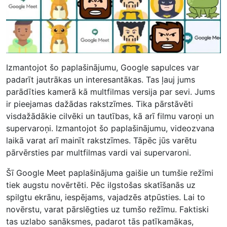
Izmantojot šo paplašinājumu, Google sapulces var
padarīt jautrākas un interesantākas. Tas ļauj jums
parādīties kamerā kā multfilmas versija par sevi. Jums
ir pieejamas dažādas rakstzīmes. Tika pārstāvēti
visdažādākie cilvēki un tautības, kā arī filmu varoņi un
supervaroņi. Izmantojot šo paplašinājumu, videozvana
laikā varat arī mainīt rakstzīmes. Tāpēc jūs varētu
pārvērsties par multfilmas vardi vai supervaroni.
Šī Google Meet paplašinājuma gaišie un tumšie režīmi
tiek augstu novērtēti. Pēc ilgstošas ​​skatīšanās uz
spilgtu ekrānu, iespējams, vajadzēs atpūsties. Lai to
novērstu, varat pārslēgties uz tumšo režīmu. Faktiski
tas uzlabo sanāksmes, padarot tās patīkamākas,