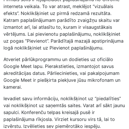
interneta veikala. To var atrast, meklējot “vizuālais
efekts”. Noklikšķiniet uz pirmā redzamā rezultāta.
Katram paplašinājumam parādīto zvaigžņu skaitu var
izmantot arī, lai atlasītu to, kuram ir visaugstākais
vērtējums. Lai pievienotu paplašinājumu, noklikšķiniet
uz pogas “Pievienot”. Parādītajā mazajā apstiprinājuma
logā noklikšķiniet uz Pievienot paplašinājumu.
Atveriet pārlūkprogrammu un dodieties uz oficiālo
Google Meet lapu. Pierakstieties, izmantojot savus
akreditācijas datus. Pārliecinieties, vai pakalpojumam
Google Meet ir piešķirta piekļuve jūsu mikrofonam un
kamerai.
Ievadiet savu informāciju, noklikšķinot uz “piedalīties”
vai noklikšķinot uz saņemtās saites. Varat arī sākt jaunu
sapulci. Konferenču telpas kreisajā pusē ir
paplašinājuma rīkjosla. Virziet kursoru virs tā, lai to
izvērstu. Izvēlieties sev piemērotāko iespēju.