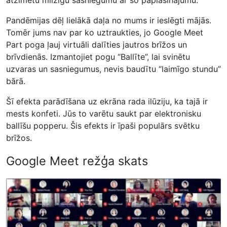
Pandēmijas dēļ lielākā daļa no mums ir ieslēgti mājās.
Tomēr jums nav par ko uztraukties, jo Google Meet
Part poga ļauj virtuāli dalīties jautros brīžos un
brīvdienās. Izmantojiet pogu “Ballīte”, lai svinētu
uzvaras un sasniegumus, nevis baudītu “laimīgo stundu”
bārā.
Šī efekta parādīšana uz ekrāna rada ilūziju, ka tajā ir
mests konfeti. Jūs to varētu saukt par elektronisku
ballīšu popperu. Šis efekts ir īpaši populārs svētku
brīžos.
Google Meet režģa skats