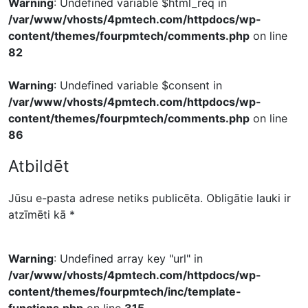
Warning
: Undefined variable $html_req in
/var/www/vhosts/4pmtech.com/httpdocs/wp-
content/themes/fourpmtech/comments.php
on line
82
Warning
: Undefined variable $consent in
/var/www/vhosts/4pmtech.com/httpdocs/wp-
content/themes/fourpmtech/comments.php
on line
86
Atbildēt
Jūsu e-pasta adrese netiks publicēta.
Obligātie lauki ir
atzīmēti kā
*
Warning
: Undefined array key "url" in
/var/www/vhosts/4pmtech.com/httpdocs/wp-
content/themes/fourpmtech/inc/template-