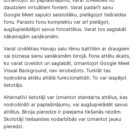
daudziem virtuāliem foniem. Varat padarīt savu
Google Meet sapulci saistošāku, pielāgojot tiešraides
fonu. Parasto fonu komplektu var arī pielāgot,
augšupielādējot savus fotoattēlus. Varat tos saglabāt
nākamajām sanāksmēm.
Varat izvēlēties Havaju salu tēmu ballītēm ar draugiem
vai biznesa sienu sanāksmēm birojā. Fona attēlu skaits,
ko varat izveidot un saglabāt, izmantojot Google Meet
Visual Background, nav ierobežots. Turklāt tas
nodrošina attēlu attēlā funkcionalitāti. To var iespējot
lietotājs.
Alternatīvi lietotāji var izmantot standarta attēlus, kas
nodrošināti ar paplašinājumu, vai augšupielādēt savus
attēlus. Biroja pieredze ir pieejama tikšanās reizēm.
Skolotāji tiešsaistes nodarbībās var izmantot jauku
pieredzi.