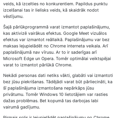
veids, kā izcelties no konkurentiem. Papildus punktu
izcelšanai tas ir lielisks veids, kā skaidrāk nodot
vēstījumu.
Šajā pārlūkprogrammā varat izmantot paplašinājumu,
kas aktivizē vairākus efektus. Google Meet vizuālos
efektus var izmantot reāllaikā. Paplašinājumu var bez
maksas lejupielādēt no Chrome interneta veikala. Arī
paplašinājumā nav vīrusu. Ar to ir saderīgas arī
Microsoft Edge un Opera. Tomēr optimālai veiktspējai
varat to izmantot pārlūkā Chrome.
Nekādi personas dati netiks vākti, glabāti vai izmantoti
bez jūsu piekrišanas. Tādējādi varat būt pārliecināti, ka
šī paplašinājuma izmantošana nepārkāps jūsu
privātumu. Tomēr Windows 10 lietotājiem var rasties
dažas problēmas. Bet kopumā tas darbojas labi
vairumā gadījumu.
Pirmais solis ir lejupielādēt paplašinājumu no Chrome