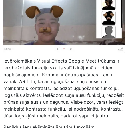
Ievērojamākais Visual Effects Google Meet trūkums ir
ierobežotais funkciju skaits salīdzinājumā ar citiem
paplašinājumiem. Kopumā ir četras īpašības. Tam ir
vairāki AR filtri, kā arī uguņošana, suņu ausis un
melnbaltais kontrasts. Ieslēdzot uguņošanas funkciju,
logs tiks aizvērts. Ieslēdzot suņa ausu funkciju, redzēsit
brūnas suņa ausis un degunus. Visbeidzot, varat ieslēgt
melnbaltā kontrasta funkciju, lai nodrošinātu kontrastu.
Jūsu logs kļūst melnbalts, padarot sapulci jautru.
Papildus iepriekšminētajām trim funkcijām