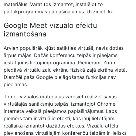
materiālus. Varat tos izmantot, instalējot to
pārlūkprogrammas paplašinājumus. Uzziniet, kā.
Google Meet vizuālo efektu
izmantošana
Arvien populārāk kļūst satikties virtuāli, nevis doties
ārpus mājas. Dažās konferenču telpās ir pieejams
iestatījums lietojumprogrammā. Piemēram, Zoom
piedāvā virtuālu zaļu ekrānu fiziskā zaļā ekrāna vietā.
Diemžēl paša Google pielāgošanas funkcijas nav
pieejamas.
Tomēr vizuālos materiālus varēsiet realizēt savās
virtuālajās sanāksmju telpās, izmantojot Chrome
interneta veikalā pieejamos paplašinājumus. Labs
piemērs tam ir vizuālie efekti, kas ļauj lietotājam
reāllaikā izmantot dažādus efektus. Vizuālu attēlu
pievienošana virtuālajām konferenču telpām ir lielisks