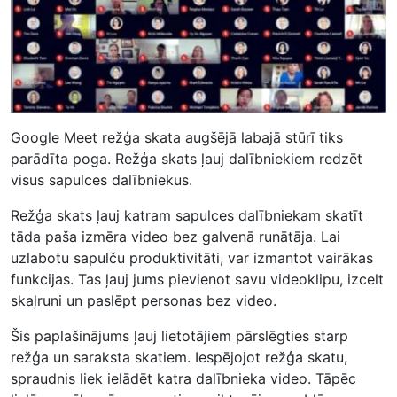
Google Meet režģa skata augšējā labajā stūrī tiks
parādīta poga. Režģa skats ļauj dalībniekiem redzēt
visus sapulces dalībniekus.
Režģa skats ļauj katram sapulces dalībniekam skatīt
tāda paša izmēra video bez galvenā runātāja. Lai
uzlabotu sapulču produktivitāti, var izmantot vairākas
funkcijas. Tas ļauj jums pievienot savu videoklipu, izcelt
skaļruni un paslēpt personas bez video.
Šis paplašinājums ļauj lietotājiem pārslēgties starp
režģa un saraksta skatiem. Iespējojot režģa skatu,
spraudnis liek ielādēt katra dalībnieka video. Tāpēc