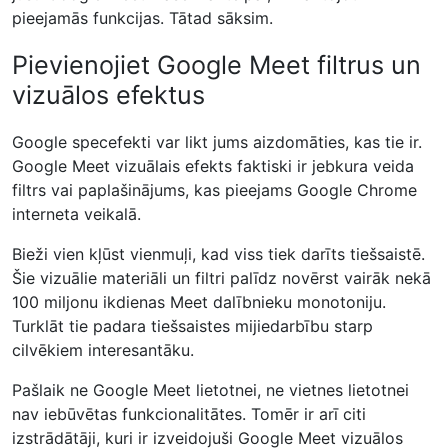
pieejamās funkcijas. Tātad sāksim.
Pievienojiet Google Meet filtrus un
vizuālos efektus
Google specefekti var likt jums aizdomāties, kas tie ir.
Google Meet vizuālais efekts faktiski ir jebkura veida
filtrs vai paplašinājums, kas pieejams Google Chrome
interneta veikalā.
Bieži vien kļūst vienmuļi, kad viss tiek darīts tiešsaistē.
Šie vizuālie materiāli un filtri palīdz novērst vairāk nekā
100 miljonu ikdienas Meet dalībnieku monotoniju.
Turklāt tie padara tiešsaistes mijiedarbību starp
cilvēkiem interesantāku.
Pašlaik ne Google Meet lietotnei, ne vietnes lietotnei
nav iebūvētas funkcionalitātes. Tomēr ir arī citi
izstrādātāji, kuri ir izveidojuši Google Meet vizuālos