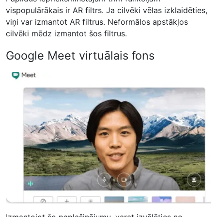
vispopulārākais ir AR filtrs. Ja cilvēki vēlas izklaidēties,
viņi var izmantot AR filtrus. Neformālos apstākļos
cilvēki mēdz izmantot šos filtrus.
Google Meet virtuālais fons
Izmantojot šo paplašinājumu, varat izvēlēties no