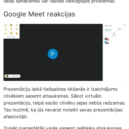
lielās sanāksmēs var rasties veiktspējas problēmas.
Google Meet reakcijas
Prezentāciju laikā tiešsaistes tikšanās ir izaicinājums
cilvēkiem saņemt atsauksmes. Sākot virtuālo
prezentāciju, telpā esošo cilvēku sejas nebūs redzamas.
Tas nozīmē, ka jūs nevarat noteikt savas prezentācijas
efektivitāti.
Tomēr prezentētāji varēs saņemt reāllaika atsauksmes