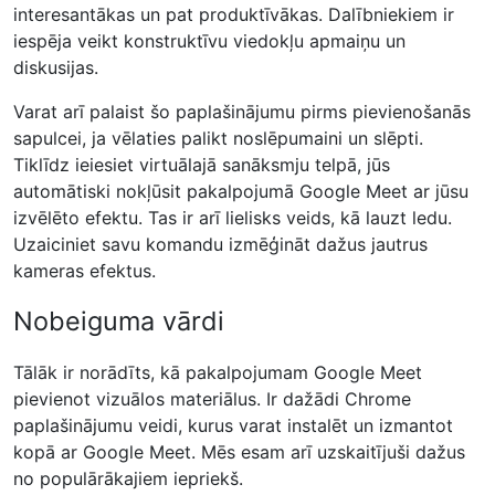
interesantākas un pat produktīvākas. Dalībniekiem ir
iespēja veikt konstruktīvu viedokļu apmaiņu un
diskusijas.
Varat arī palaist šo paplašinājumu pirms pievienošanās
sapulcei, ja vēlaties palikt noslēpumaini un slēpti.
Tiklīdz ieiesiet virtuālajā sanāksmju telpā, jūs
automātiski nokļūsit pakalpojumā Google Meet ar jūsu
izvēlēto efektu. Tas ir arī lielisks veids, kā lauzt ledu.
Uzaiciniet savu komandu izmēģināt dažus jautrus
kameras efektus.
Nobeiguma vārdi
Tālāk ir norādīts, kā pakalpojumam Google Meet
pievienot vizuālos materiālus. Ir dažādi Chrome
paplašinājumu veidi, kurus varat instalēt un izmantot
kopā ar Google Meet. Mēs esam arī uzskaitījuši dažus
no populārākajiem iepriekš.