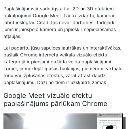
Paplašinājums ir saderīgs arī ar 2D un 3D efektiem
pakalpojumā Google Meet. Lai to izdarītu, kamerai
jābūt ieslēgtai. Citādi tas nevar darboties. Tādējādi
jums ir jāiespējo kamera un jāpiešķir nepieciešamās
atļaujas.
Lai padarītu jūsu sapulces jautrākas un interaktīvākas,
pašlaik Chrome interneta veikala vizuālo efektu
kategorijā ir pieejami dažāda veida paplašinājumi.
Tomēr, ja meklējat īpašas funkcijas, piemēram, virtuālo
fonu vai izplūšanas efektus, varat atrast daudz
paplašinājumu. Daži no tiem ir uzskaitīti zemāk.
Google Meet vizuālo efektu
paplašinājums pārlūkam Chrome