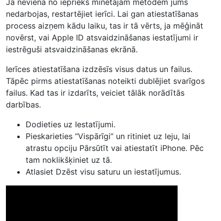
Ja neviena no iepriekš minētajām metodēm jums
nedarbojas, restartējiet ierīci. Lai gan atiestatīšanas
process aizņem kādu laiku, tas ir tā vērts, ja mēģināt
novērst, vai Apple ID atsvaidzināšanas iestatījumi ir
iestrēguši atsvaidzināšanas ekrānā.
Ierīces atiestatīšana izdzēsīs visus datus un failus.
Tāpēc pirms atiestatīšanas noteikti dublējiet svarīgos
failus. Kad tas ir izdarīts, veiciet tālāk norādītās
darbības.
Dodieties uz Iestatījumi.
Pieskarieties “Vispārīgi” un ritiniet uz leju, lai
atrastu opciju Pārsūtīt vai atiestatīt iPhone. Pēc
tam noklikšķiniet uz tā.
Atlasiet Dzēst visu saturu un iestatījumus.