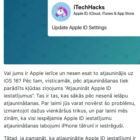
Vai jums ir Apple ierīce un nesen esat to atjauninājis uz
iOS 16? Pēc tam, visticamāk, pēc atjaunināšanas tiek
parādīts kļūdas ziņojums “Atjaunināt Apple ID
iestatījumus”. Tas ir tas, kas sākās pēc nesenā ielāpu
atjaunināšanas. Par laimi jūs varat novērst šo problēmu,
izmantojot dažus vienkāršus trikus, un par laimi mēs
zinām, ka visi iespējamie Apple ID iestatījumu
atjaunināšanas labojumi iPhone tālrunī ir iestrēguši.
Tātad, ja pamanāt, ka atjauninātie Apple ID iestatījumi ir