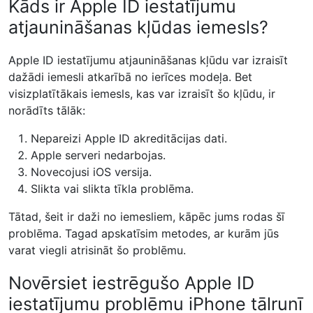
Kāds ir Apple ID iestatījumu
atjaunināšanas kļūdas iemesls?
Apple ID iestatījumu atjaunināšanas kļūdu var izraisīt
dažādi iemesli atkarībā no ierīces modeļa. Bet
visizplatītākais iemesls, kas var izraisīt šo kļūdu, ir
norādīts tālāk:
Nepareizi Apple ID akreditācijas dati.
Apple serveri nedarbojas.
Novecojusi iOS versija.
Slikta vai slikta tīkla problēma.
Tātad, šeit ir daži no iemesliem, kāpēc jums rodas šī
problēma. Tagad apskatīsim metodes, ar kurām jūs
varat viegli atrisināt šo problēmu.
Novērsiet iestrēgušo Apple ID
iestatījumu problēmu iPhone tālrunī