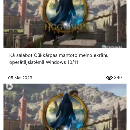
Kā salabot Cūkkārpas mantoto melno ekrānu
operētājsistēmā Windows 10/11
340
05 Mai 2023