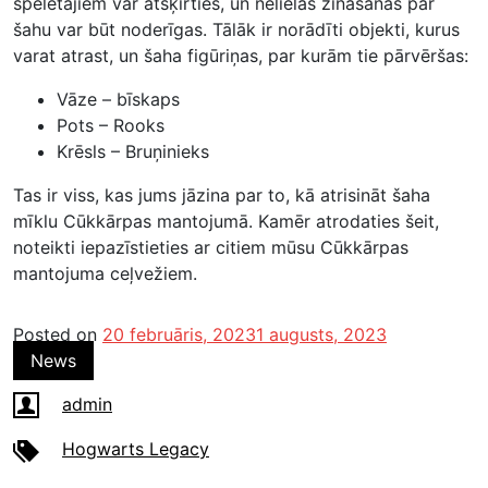
spēlētājiem var atšķirties, un nelielas zināšanas par
šahu var būt noderīgas. Tālāk ir norādīti objekti, kurus
varat atrast, un šaha figūriņas, par kurām tie pārvēršas:
Vāze – bīskaps
Pots – Rooks
Krēsls – Bruņinieks
Tas ir viss, kas jums jāzina par to, kā atrisināt šaha
mīklu Cūkkārpas mantojumā. Kamēr atrodaties šeit,
noteikti iepazīstieties ar citiem mūsu Cūkkārpas
mantojuma ceļvežiem.
Posted on
20 februāris, 2023
1 augusts, 2023
News
admin
Hogwarts Legacy