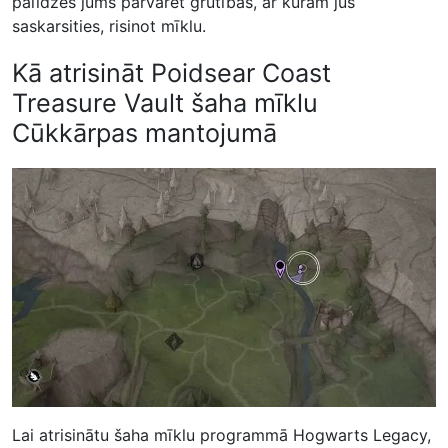
palīdzēs jums pārvarēt grūtības, ar kurām jūs
saskarsities, risinot mīklu.
Kā atrisināt Poidsear Coast
Treasure Vault šaha mīklu
Cūkkārpas mantojumā
Lai atrisinātu šaha mīklu programmā Hogwarts Legacy,