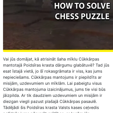
Vai jūs domājat, kā atrisināt šaha mīklu Cūkkārpas
mantotajā Poidsīras krasta dārgumu glabātuvē? Tad jūs
esat īstajā vietā, jo šī rokasgrāmata ir viss, kas jums
nepieciešams. Cūkkārpas mantojums ir piepildīts ar
misijām, uzdevumiem un mīklām. Lai pabeigtu visus
Cūkkārpas mantojuma izaicinājumus, jums tie visi būs
jāizpilda. Ar tik daudziem uzdevumiem un misijām ir
diezgan viegli pazust plašajā Cūkkārpas pasaulē.
Tādējādi šis Poidsīras krasta Valsts kases ceļvedis