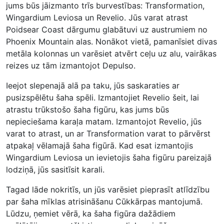
jums būs jāizmanto trīs burvestības: Transformation,
Wingardium Leviosa un Revelio. Jūs varat atrast
Poidsear Coast dārgumu glabātuvi uz austrumiem no
Phoenix Mountain alas. Nonākot vietā, pamanīsiet divas
metāla kolonnas un varēsiet atvērt ceļu uz alu, vairākas
reizes uz tām izmantojot Depulso.
Ieejot slepenajā alā pa taku, jūs saskaraties ar
pusizspēlētu šaha spēli. Izmantojiet Revelio šeit, lai
atrastu trūkstošo šaha figūru, kas jums būs
nepieciešama karaļa matam. Izmantojot Revelio, jūs
varat to atrast, un ar Transformation varat to pārvērst
atpakaļ vēlamajā šaha figūrā. Kad esat izmantojis
Wingardium Leviosa un ievietojis šaha figūru pareizajā
lodziņā, jūs sasitīsit karali.
Tagad lāde nokritīs, un jūs varēsiet pieprasīt atlīdzību
par šaha mīklas atrisināšanu Cūkkārpas mantojumā.
Lūdzu, ņemiet vērā, ka šaha figūra dažādiem