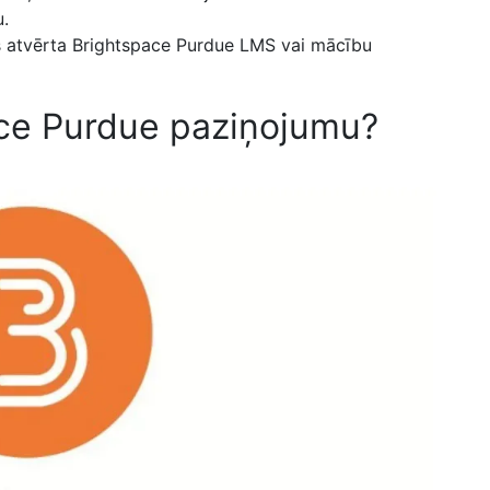
u.
ks atvērta Brightspace Purdue LMS vai mācību
ace Purdue paziņojumu?