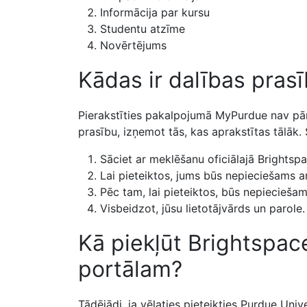
Informācija par kursu
Studentu atzīme
Novērtējums
Kādas ir dalības pra
Pierakstīties pakalpojumā MyPurdue nav pārāk
prasību, izņemot tās, kas aprakstītas tālāk.
Sāciet ar meklēšanu oficiālajā Brightsp
Lai pieteiktos, jums būs nepieciešams arī
Pēc tam, lai pieteiktos, būs nepiecieša
Visbeidzot, jūsu lietotājvārds un parole.
Kā piekļūt Brightspac
portālam?
Tādējādi, ja vēlaties
pieteikties Purdue Univ