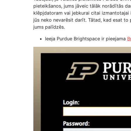
pieteikšanos,
jums jāveic tālāk norādītās dar
klēpjdatoram vai jebkurai citai izmantotajai i
jūs neko nevarēsit darīt. Tātad, kad esat to 
jums palīdzēs.
Ieeja Purdue Brightspace ir pieejama
B