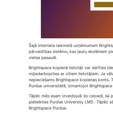
Šajā interneta laikmetā uzņēmumam
Bright
pārvaldības sistēmu, kas ļautu skolēniem pie
vietas pasaulē.
Brightspace kopienā lietotāji var dalīties i
mijiedarbojoties ar citiem lietotājiem. Ja vē
nepieciešams Brightspace kopienas konts. Ta
Purdue universitātē, izmantojot Brightspac
Tāpēc mēs esam izveidojuši šo ceļvedi, lai p
pieteikties Purdue University LMS
. Tāpēc s
Brightspace Purdue.