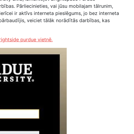
bības. Pārliecinieties, vai jūsu mobilajam tālrunim,
erīcei ir aktīvs interneta pieslēgums, jo bez interneta
pārbaudījis, veiciet tālāk norādītās darbības, kas
rightside purdue vietnē.