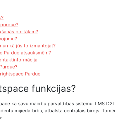
s?
Mypurdue?
ikšanās portālam?
iņojumu?
 un kā jūs to izmantojat?
ace Purdue atsauksmēm?
ntaktinformācija
e Purdue?
 Brightspace Purdue
tspace funkcijas?
space kā savu mācību pārvaldības sistēmu. LMS D2L
dentu mijiedarbību, atbalsta centrālais birojs. Tomēr
: