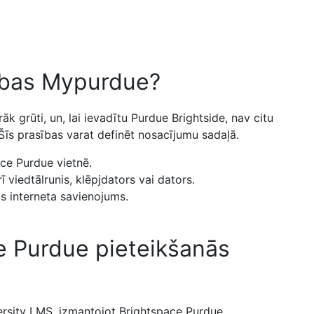
sības Mypurdue?
 grūti, un, lai ievadītu Purdue Brightside, nav citu
 Šīs prasības varat definēt nosacījumu sadaļā.
ace Purdue vietnē.
 viedtālrunis, klēpjdators vai dators.
ms interneta savienojums.
e Purdue pieteikšanās
ersity LMS, izmantojot Brightspace Purdue