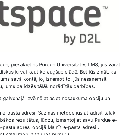
due, piesakieties Purdue Universitātes LMS,
jūs varat
skusiju vai kaut ko augšupielādē. Bet jūs zināt, ka
jums savā kontā, jo, izņemot to, jūs nesaņemsit
u, jums palīdzēs tālāk norādītās darbības.
la
galvenajā izvēlnē
atlasiet nosaukuma opciju un
u e-pasta adresi.
Saziņas metodē
jūs
atradīsit tālāk
abākos rezultātus, lūdzu, izmantojiet savu
Purdue e-
 e-pasta adresi opcijā
Mainīt e-pasta adresi
.
dot savu mobilā tālruņa numuru.