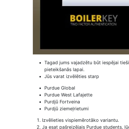
Tagad jums vajadzētu būt iespējai tieš
pieteikšanās lapai.
Jūs varat izvēlēties starp
Purdue Global
Purdue West Lafajette
Purdjū Fortveina
Purdjū ziemeļrietumi
Izvēlieties vispiemērotāko variantu.
Ja esat pašreizējais Purdue students, lū