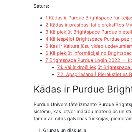
Saturs:
1 Kādas ir Purdue Brightspace funkcija
2 Kādas ir prasības, lai pierakstītos 
3 Kā piekļūt Brightspace Purdue piete
4 Kā iespējot Brightspace Purdue paz
5 Kas ir Kaltura jūsu video uzdevumiem
6 Kā piekļūt informācijai no Brightsp
7 Brightspace Purdue Login 2022 — ko
7.1. Vai ir droši iekļūt Brightspac
7.2. Apspriešana | Pierakstieties
Kādas ir Purdue Brigh
Purdue Universitāte izmanto Purdue Bright
sistēmu, kas ietver mācību materiālus un stu
tam ir arī citas galvenās funkcijas, piemēram
Grupas un diskusija