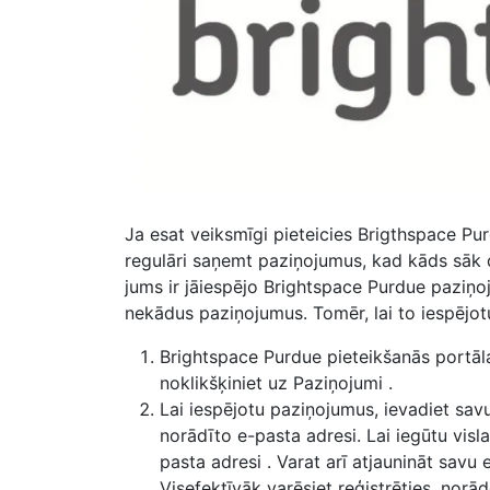
Ja esat veiksmīgi pieteicies
Brigthspace Pur
regulāri saņemt paziņojumus, kad kāds sāk di
jums ir jāiespējo Brightspace Purdue paziņo
nekādus paziņojumus. Tomēr, lai to iespējot
Brightspace Purdue pieteikšanās portā
noklikšķiniet uz
Paziņojumi
.
Lai iespējotu paziņojumus, ievadiet sav
norādīto e-pasta adresi. Lai iegūtu visl
pasta adresi
. Varat arī atjaunināt savu
Visefektīvāk varēsiet reģistrēties, norā