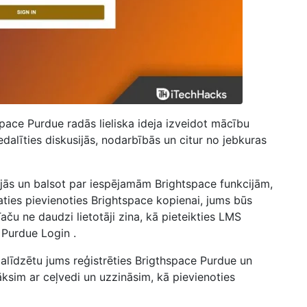
space Purdue
radās lieliska ideja izveidot mācību
dalīties diskusijās, nodarbībās un citur no jebkuras
dejās un balsot par iespējamām Brightspace funkcijām,
laties pievienoties Brightspace kopienai, jums būs
ču ne daudzi lietotāji zina, kā
pieteikties LMS
e Purdue Login
.
alīdzētu jums reģistrēties
Brigthspace Purdue un
āksim ar ceļvedi un uzzināsim, kā pievienoties