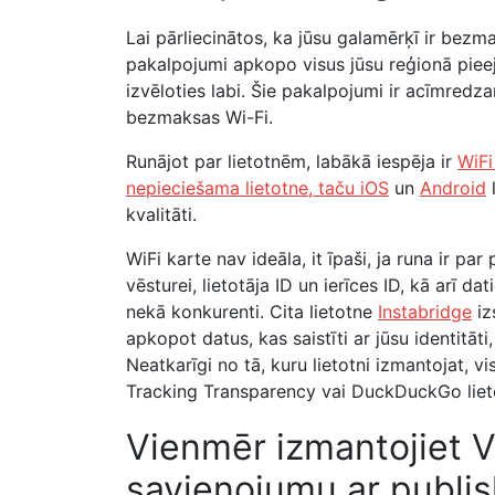
Lai pārliecinātos, ka jūsu galamērķī ir bezma
pakalpojumi apkopo visus jūsu reģionā piee
izvēloties labi. Šie pakalpojumi ir acīmredza
bezmaksas Wi-Fi.
Runājot par lietotnēm, labākā iespēja ir
WiFi
nepieciešama lietotne, taču iOS
un
Android
l
kvalitāti.
WiFi karte nav ideāla, it īpaši, ja runa ir par
vēsturei, lietotāja ID un ierīces ID, kā arī dat
nekā konkurenti. Cita lietotne
Instabridge
iz
apkopot datus, kas saistīti ar jūsu identitāti,
Neatkarīgi no tā, kuru lietotni izmantojat, 
Tracking Transparency vai DuckDuckGo lieto
Vienmēr izmantojiet V
savienojumu ar publis