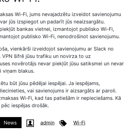
maksas Wi-Fi, jums nevajadzētu izveidot savienojumu
r jūs izspiegot un padarīt jūs neaizsargātu.
piekļūt bankas vietnei, izmantojot publisko Wi-Fi,
zmantojot publisko Wi-Fi, nenodrošinot savienojumu.
oša, vienkārši izveidojot savienojumu ar Slack no
 VPN šifrē jūsu trafiku un novirza to uz
 puses novērotājs nevar piekļūt jūsu satiksmei un nevar
ši viņam blakus.
tu būt jūsu pēdējai iespējai. Ja iespējams,
iecinieties, vai savienojums ir aizsargāts ar paroli.
zmaksas Wi-Fi, kad tas patiešām ir nepieciešams. Kā
u pēc iespējas drošāk.
News
admin
Wi-Fi