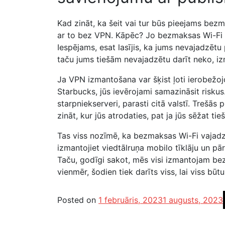
Kad zināt, ka šeit vai tur būs pieejams bez
ar to bez VPN. Kāpēc? Jo bezmaksas Wi-Fi va
Iespējams, esat lasījis, ka jums nevajadzētu 
taču jums tiešām nevajadzētu darīt neko, i
Ja VPN izmantošana var šķist ļoti ierobežoj
Starbucks, jūs ievērojami samazināsit riskus.
starpniekserveri, parasti citā valstī. Trešās
zināt, kur jūs atrodaties, pat ja jūs sēžat tie
Tas viss nozīmē, ka bezmaksas Wi-Fi vajadzē
izmantojiet viedtālruņa mobilo tīklāju un pārl
Taču, godīgi sakot, mēs visi izmantojam be
vienmēr, šodien tiek darīts viss, lai viss būt
Posted on
1 februāris, 2023
1 augusts, 2023