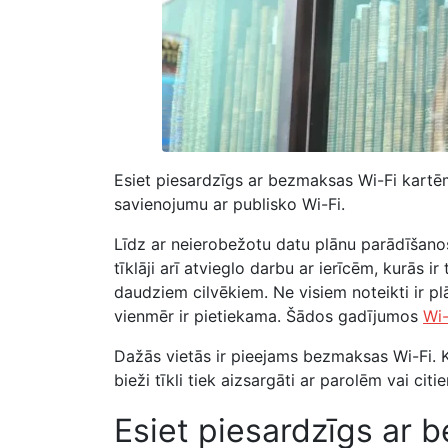
Esiet piesardzīgs ar bezmaksas Wi-Fi kartēm
savienojumu ar publisko Wi-Fi.
Līdz ar neierobežotu datu plānu parādīšano
tīklāji arī atvieglo darbu ar ierīcēm, kurās ir
daudziem cilvēkiem. Ne visiem noteikti ir p
vienmēr ir pietiekama. Šādos gadījumos
Wi-
Dažās vietās ir pieejams bezmaksas Wi-Fi. K
bieži tīkli tiek aizsargāti ar parolēm vai cit
Esiet piesardzīgs ar 