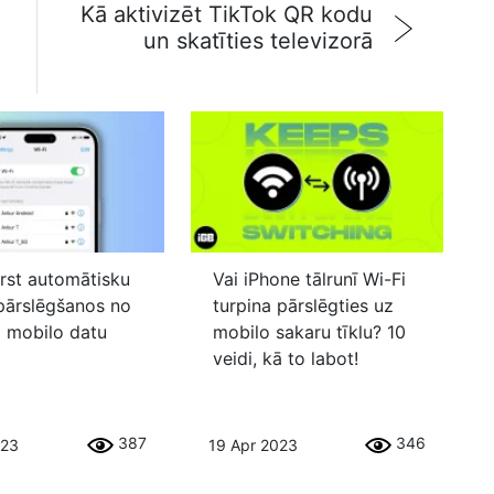
Kā aktivizēt TikTok QR kodu
un skatīties televizorā
rst automātisku
Vai iPhone tālrunī Wi-Fi
pārslēgšanos no
turpina pārslēgties uz
z mobilo datu
mobilo sakaru tīklu? 10
veidi, kā to labot!
387
346
023
19 Apr 2023