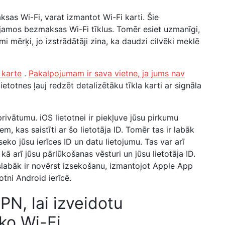
ksas Wi-Fi, varat izmantot Wi-Fi karti. Šie
jamos bezmaksas Wi-Fi tīklus. Tomēr esiet uzmanīgi,
mi mērķi, jo izstrādātāji zina, ka daudzi cilvēki meklē
 karte
.
Pakalpojumam ir sava vietne, ja jums nav
ietotnes ļauj redzēt detalizētāku tīkla karti ar signāla
 privātumu. iOS lietotnei ir piekļuve jūsu pirkumu
iem, kas saistīti ar šo lietotāja ID. Tomēr tas ir labāk
seko jūsu ierīces ID un datu lietojumu. Tas var arī
 kā arī jūsu pārlūkošanas vēsturi un jūsu lietotāja ID.
vislabāk ir novērst izsekošanu, izmantojot Apple App
tni Android ierīcē.
PN, lai izveidotu
ko Wi-Fi.