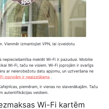
. Vienmēr izmantojiet VPN, lai izveidotu
s nepieciešamība meklēt Wi-Fi ir pazudusi. Mobilie
 tikai Wi-Fi, taču ne visiem. Wi-Fi joprojām ir svarīgs
lāns ar neierobežotu datu apjomu, un uztveršana ne
Fi joprojām ir neaizstājams
.
afejnīcas, piemēram, ir vienas no slavenākajām. Taču
iem autentifikācijas veidiem.
bezmaksas Wi-Fi kartēm