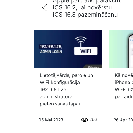
Apple pārtrauc parakstīt
iOS 16.2, lai novērstu
iOS 16.3 pazemināšanu
Lietotājvārds, parole un
Kā novē
WiFi konfigurācija
iPhone 
192.168.1.25
Wi-Fi u
administratora
pārraidi
pieteikšanās lapai
266
05 Mai 2023
26 Apr 2