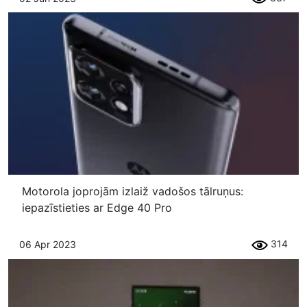
Motorola joprojām izlaiž vadošos tālruņus:
iepazīstieties ar Edge 40 Pro
314
06 Apr 2023