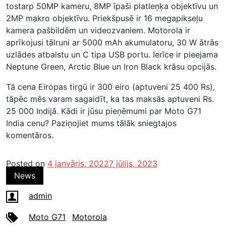
tostarp 50MP kameru, 8MP īpaši platleņķa objektīvu un
2MP makro objektīvu. Priekšpusē ir 16 megapikseļu
kamera pašbildēm un videozvaniem. Motorola ir
aprīkojusi tālruni ar 5000 mAh akumulatoru, 30 W ātrās
uzlādes atbalstu un C tipa USB portu. Ierīce ir pieejama
Neptune Green, Arctic Blue un Iron Black krāsu opcijās.
Tā cena Eiropas tirgū ir 300 eiro (aptuveni 25 400 Rs),
tāpēc mēs varam sagaidīt, ka tas maksās aptuveni Rs.
25 000 Indijā. Kādi ir jūsu pieņēmumi par Moto G71
India cenu? Paziņojiet mums tālāk sniegtajos
komentāros.
Posted on
4 janvāris, 2022
7 jūlijs, 2023
News
admin
Moto G71
Motorola