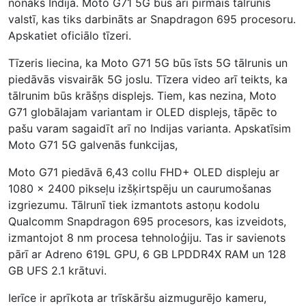
nonāks Indijā. Moto G71 5G būs arī pirmais tālrunis
valstī, kas tiks darbināts ar Snapdragon 695 procesoru.
Apskatiet oficiālo tīzeri.
Tīzeris liecina, ka Moto G71 5G būs īsts 5G tālrunis un
piedāvās visvairāk 5G joslu. Tīzera video arī teikts, ka
tālrunim būs krāšņs displejs. Tiem, kas nezina, Moto
G71 globālajam variantam ir OLED displejs, tāpēc to
pašu varam sagaidīt arī no Indijas varianta. Apskatīsim
Moto G71 5G galvenās funkcijas,
Moto G71 piedāvā 6,43 collu FHD+ OLED displeju ar
1080 x 2400 pikseļu izšķirtspēju un caurumošanas
izgriezumu. Tālrunī tiek izmantots astoņu kodolu
Qualcomm Snapdragon 695 procesors, kas izveidots,
izmantojot 8 nm procesa tehnoloģiju. Tas ir savienots
pārī ar Adreno 619L GPU, 6 GB LPDDR4X RAM un 128
GB UFS 2.1 krātuvi.
Ierīce ir aprīkota ar trīskāršu aizmugurējo kameru,