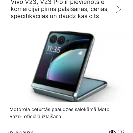
Vivo V23, V23 Pro ir pievienots e-
komercijai pirms palaišanas, cenas,
specifikācijas un daudz kas cits
Motorola ceturtās paaudzes salokāmā Moto
Razr+ oficiālā izlaišana
337
02 Jūn 2023