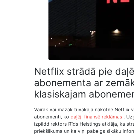
Netflix strādā pie daļ
abonementa ar zemāku
klasiskajam aboneme
Vairāk vai mazāk tuvākajā nākotnē Netflix v
abonementi, ko
daļēji finansē reklāmas
. Uzņ
izpilddirektors Rīds Heistings atklāja, ka s
priekšlikuma un ka viņi pabeigs sīkāku inf