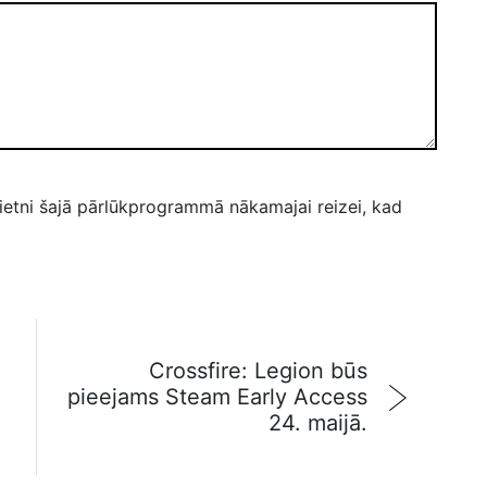
ietni šajā pārlūkprogrammā nākamajai reizei, kad
Crossfire: Legion būs
pieejams Steam Early Access
G
24. maijā.