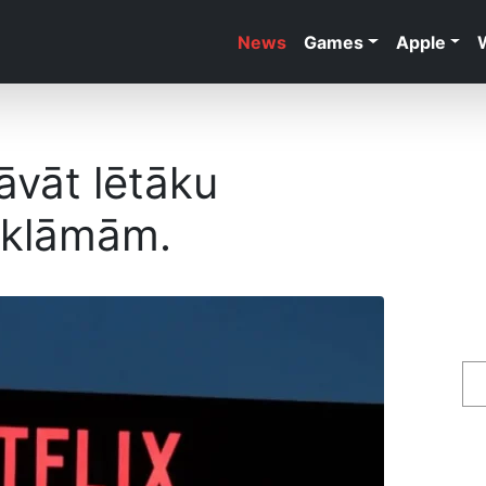
News
Games
Apple
āvāt lētāku
eklāmām.