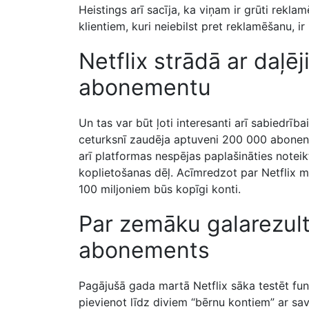
Heistings arī sacīja, ka viņam ir grūti rekla
klientiem, kuri neiebilst pret reklamēšanu, ir
Netflix strādā ar daļē
abonementu
Un tas var būt ļoti interesanti arī sabiedrī
ceturksnī zaudēja aptuveni 200 000 abonent
arī platformas nespējas paplašināties noteik
koplietošanas dēļ. Acīmredzot par Netflix m
100 miljoniem būs kopīgi konti.
Par zemāku galarezult
abonements
Pagājušā gada martā Netflix sāka testēt fun
pievienot līdz diviem “bērnu kontiem” ar sa