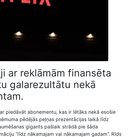
ēji ar reklāmām finansēta
 galarezultātu nekā
ntam.
ar piedāvāt abonementu, kas ir lētāks nekā esošie
ēmuma pēdējās peļņas prezentācijas laikā līdz
traumēšanas gigants pašlaik strādā pie šāda
ormāciju “līdz nākamajam vai nākamajam gadam”. Rīds