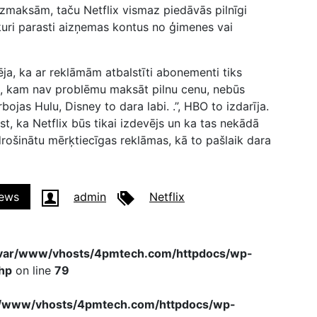
 izmaksām, taču Netflix vismaz piedāvās pilnīgi
 kuri parasti aizņemas kontus no ģimenes vai
zēja, ka ar reklāmām atbalstīti abonementi tiks
m, kam nav problēmu maksāt pilnu cenu, nebūs
ojas Hulu, Disney to dara labi. .”, HBO to izdarīja.
t, ka Netflix būs tikai izdevējs un ka tas nekādā
drošinātu mērķtiecīgas reklāmas, kā to pašlaik dara
ews
admin
Netflix
var/www/vhosts/4pmtech.com/httpdocs/wp-
hp
on line
79
r/www/vhosts/4pmtech.com/httpdocs/wp-