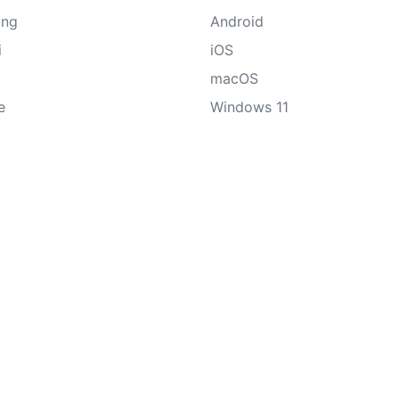
ung
Android
i
iOS
macOS
e
Windows 11