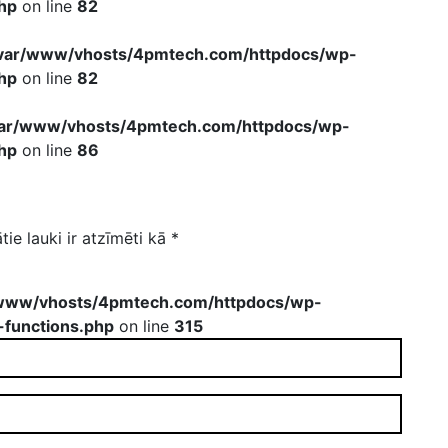
hp
on line
82
var/www/vhosts/4pmtech.com/httpdocs/wp-
hp
on line
82
var/www/vhosts/4pmtech.com/httpdocs/wp-
hp
on line
86
tie lauki ir atzīmēti kā
*
www/vhosts/4pmtech.com/httpdocs/wp-
-functions.php
on line
315