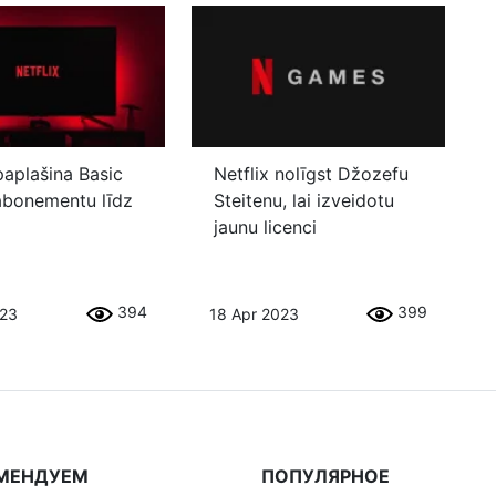
paplašina Basic
Netflix nolīgst Džozefu
abonementu līdz
Steitenu, lai izveidotu
jaunu licenci
394
399
023
18 Apr 2023
МЕНДУЕМ
ПОПУЛЯРНОЕ