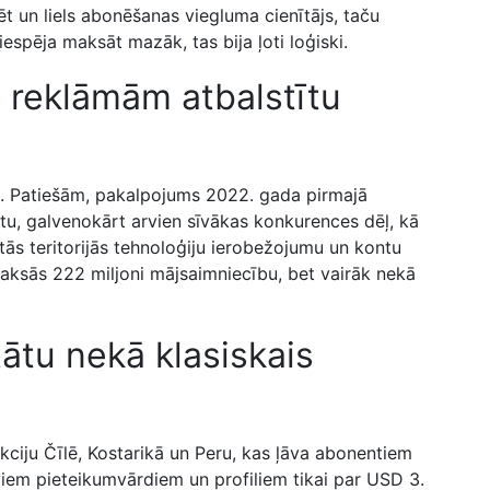
mēt un liels abonēšanas viegluma cienītājs, taču
 iespēja maksāt mazāk, tas bija ļoti loģiski.
ji reklāmām atbalstītu
bai. Patiešām, pakalpojums 2022. gada pirmajā
u, galvenokārt arvien sīvākas konkurences dēļ, kā
tās teritorijās tehnoloģiju ierobežojumu un kontu
aksās 222 miljoni mājsaimniecību, bet vairāk nekā
ātu nekā klasiskais
kciju Čīlē, Kostarikā un Peru, kas ļāva abonentiem
viem pieteikumvārdiem un profiliem tikai par USD 3.