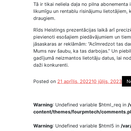
Tā ir tikai neliela daļa no pilna abonementa
likumīgu un rentablu risinājumu lietotājiem,
draugiem.
Rīds Heistings prezentācijas laikā arī preci
pievienoti esošajiem piedāvājumiem un tie
jāsaskaras ar reklāmām: “Acīmredzot tas darb
Mums nav šaubu, ka tas darbojas.” Un piebils
gadījumā neizmantos lietotāju datus, lai no
daži konkurenti.
Posted on
21 aprīlis, 2022
10 jūlijs, 2023
N
Warning
: Undefined variable $html_req in
/
content/themes/fourpmtech/comments.p
Warning
: Undefined variable $html5 in
/va