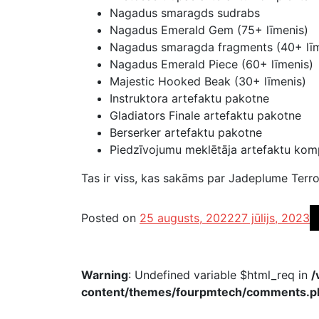
Nagadus smaragds sudrabs
Nagadus Emerald Gem (75+ līmenis)
Nagadus smaragda fragments (40+ līm
Nagadus Emerald Piece (60+ līmenis)
Majestic Hooked Beak (30+ līmenis)
Instruktora artefaktu pakotne
Gladiators Finale artefaktu pakotne
Berserker artefaktu pakotne
Piedzīvojumu meklētāja artefaktu kom
Tas ir viss, kas sakāms par Jadeplume Terr
Posted on
25 augusts, 2022
27 jūlijs, 2023
Warning
: Undefined variable $html_req in
/
content/themes/fourpmtech/comments.p