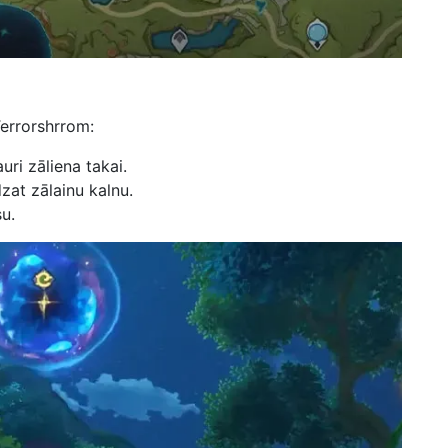
Terrorshrrom:
auri zāliena takai.
dzat zālainu kalnu.
su.