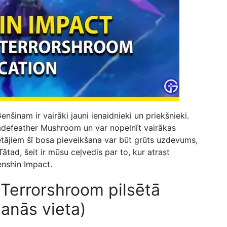
nšinam ir vairāki jauni ienaidnieki un priekšnieki.
adefeather Mushroom un var nopelnīt vairākas
ētājiem šī bosa pieveikšana var būt grūts uzdevums,
Tātad, šeit ir mūsu ceļvedis par to, kur atrast
nshin Impact.
Terrorshroom pilsētā
anās vieta)