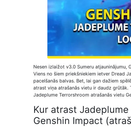
Nesen izlaižot v3.0 Sumeru atjauninājumu, Ge
Viens no šiem priekšniekiem ietver Dread J
pacelšanās balvas. Bet, lai gan dažiem spēl
atrast viņa atrašanās vietu ir daudz grūtāk. 
Jadeplume Terrorshroom atrašanās vietu Ge
Kur atrast Jadeplume 
Genshin Impact (atraš