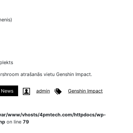
enis)
plekts
orshroom atrašanās vietu Genshin Impact.
News
admin
Genshin Impact
var/www/vhosts/4pmtech.com/httpdocs/wp-
hp
on line
79