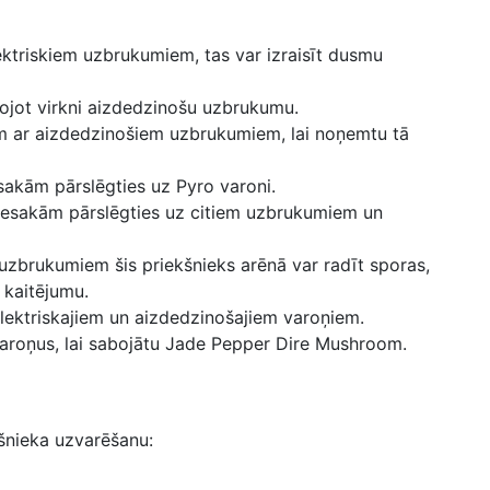
ektriskiem uzbrukumiem, tas var izraisīt dusmu
tojot virkni aizdedzinošu uzbrukumu.
am ar aizdedzinošiem uzbrukumiem, lai noņemtu tā
akām pārslēgties uz Pyro varoni.
 iesakām pārslēgties uz citiem uzbrukumiem un
ouzbrukumiem šis priekšnieks arēnā var radīt sporas,
u kaitējumu.
elektriskajiem un aizdedzinošajiem varoņiem.
 varoņus, lai sabojātu Jade Pepper Dire Mushroom.
kšnieka uzvarēšanu: