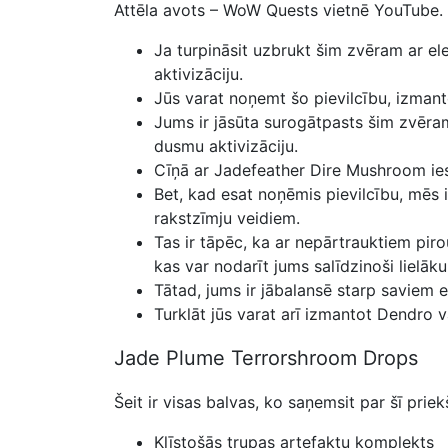
Attēla avots – WoW Quests vietnē YouTube.
Ja turpināsit uzbrukt šim zvēram ar el
aktivizāciju.
Jūs varat noņemt šo pievilcību, izman
Jums ir jāsūta surogātpasts šim zvēr
dusmu aktivizāciju.
Cīņā ar Jadefeather Dire Mushroom ies
Bet, kad esat noņēmis pievilcību, mēs
rakstzīmju veidiem.
Tas ir tāpēc, ka ar nepārtrauktiem pir
kas var nodarīt jums salīdzinoši lielāk
Tātad, jums ir jābalansē starp saviem 
Turklāt jūs varat arī izmantot Dendro
Jade Plume Terrorshroom Drops
Šeit ir visas balvas, ko saņemsit par šī prie
Klīstošās trupas artefaktu komplekts