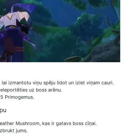
lai izmantotu viņu spēju lidot un iziet viņam cauri.
 teleportēties uz boss arēnu.
t 5 Primogemus.
lpu
feather Mushroom, kas ir gatavs boss cīņai.
zbrukt jums.