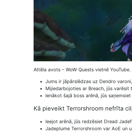
Attēla avots – WoW Quests vietnē YouTube.
Jums ir jāpārslēdzas uz Dendro varoni, 
Mijiedarbojoties ar Breach, jūs varēsit
Ienākot šajā boss arēnā, jūs saņemsie
Kā pieveikt Terrorshroom nefrīta ci
Ieejot arēnā, jūs redzēsiet Dread Jade
Jadeplume Terrorshroom var AoE un u