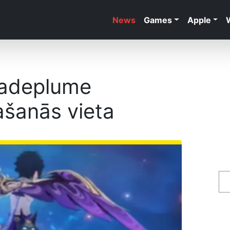
News
Games
Apple
Jadeplume
ašanās vieta