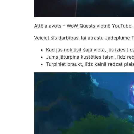
Attēla avots – WoW Quests vietnē YouTube.
Veiciet šīs darbības, lai atrastu Jadeplume 
Kad jūs nokļūsit šajā vietā, jūs iziesit c
Jums jāturpina kustēties taisni, līdz re
Turpiniet braukt, līdz kalnā redzat plai