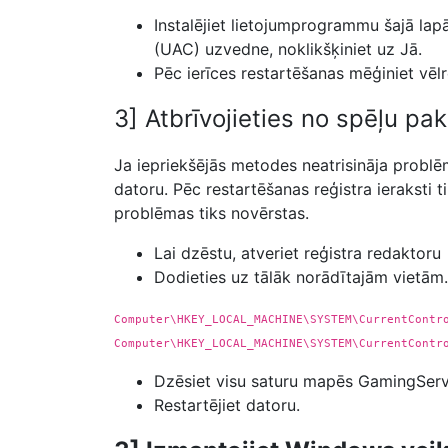
Instalējiet lietojumprogrammu šajā lapā
(UAC) uzvedne, noklikšķiniet uz Jā.
Pēc ierīces restartēšanas mēģiniet vēlre
3] Atbrīvojieties no spēļu pa
Ja iepriekšējās metodes neatrisināja problēm
datoru. Pēc restartēšanas reģistra ieraksti ti
problēmas tiks novērstas.
Lai dzēstu, atveriet reģistra redaktoru
Dodieties uz tālāk norādītajām vietām.
Computer\HKEY_LOCAL_MACHINE\SYSTEM\CurrentContr
Computer\HKEY_LOCAL_MACHINE\SYSTEM\CurrentContr
Dzēsiet visu saturu mapēs GamingSer
Restartējiet datoru.