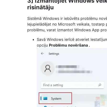
3] Izmantojiet Windows vei
risinātāju
Sistēmā Windows ir iebūvēts problēmu nov
lejupielādējat no Microsoft veikala, tostarp
problēmu, varat izmantot Windows App probl
Savā Windows ierīcē atveriet Iestatījum
opciju
Problēmu novēršana .