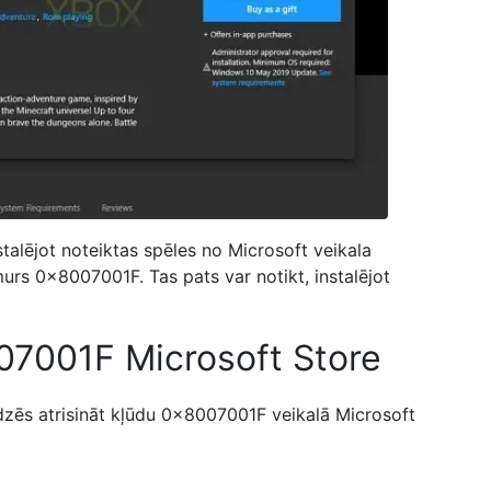
nstalējot noteiktas spēles no Microsoft veikala
rs 0x8007001F. Tas pats var notikt, instalējot
07001F Microsoft Store
īdzēs atrisināt kļūdu 0x8007001F veikalā Microsoft