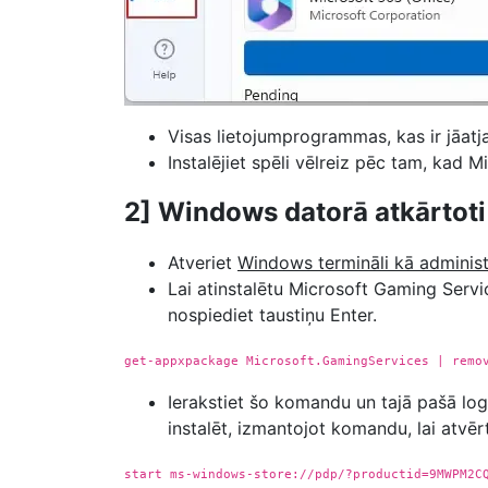
Visas lietojumprogrammas, kas ir jāatj
Instalējiet spēli vēlreiz pēc tam, kad M
2] Windows datorā atkārtoti 
Atveriet
Windows termināli kā administ
Lai atinstalētu Microsoft Gaming Serv
nospiediet taustiņu Enter.
get-appxpackage Microsoft.GamingServices | remo
Ierakstiet šo komandu un tajā pašā log
instalēt, izmantojot komandu, lai atvēr
start ms-windows-store://pdp/?productid=9MWPM2C