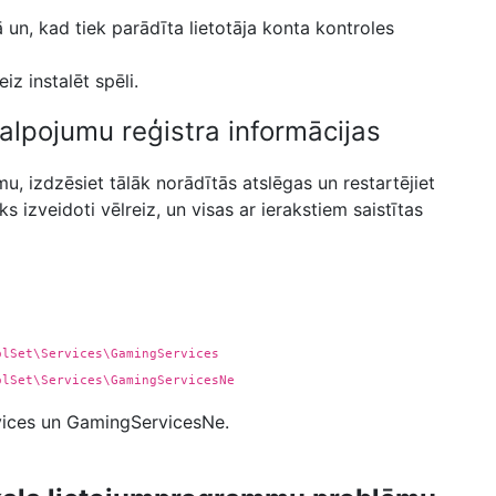
 un, kad tiek parādīta lietotāja konta kontroles
iz instalēt spēli.
kalpojumu reģistra informācijas
u, izdzēsiet tālāk norādītās atslēgas un restartējiet
ks izveidoti vēlreiz, un visas ar ierakstiem saistītas
olSet\Services\GamingServices
olSet\Services\GamingServicesNe
vices un GamingServicesNe.