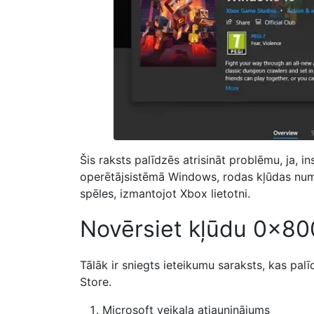
Šis raksts palīdzēs atrisināt problēmu, ja, i
operētājsistēmā Windows, rodas kļūdas numu
spēles, izmantojot Xbox lietotni.
Novērsiet kļūdu 0x80
Tālāk ir sniegts ieteikumu saraksts, kas pal
Store.
Microsoft veikala atjauninājums