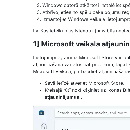
Windows datorā atkārtoti instalējiet sp
Atbrīvojieties no spēļu pakalpojumu reģi
Izmantojiet Windows veikala lietojump
Lai šos ieteikumus īstenotu, jums būs nepie
1] Microsoft veikala atjauni
Lietojumprogrammā Microsoft Store var būt k
atjaunināšana var atrisināt problēmu, tāpat k
Microsoft veikalā, pārbaudiet atjaunināšanas 
Savā ierīcē atveriet Microsoft Store.
Kreisajā rūtī noklikšķiniet uz ikonas
Bib
atjauninājumus
.