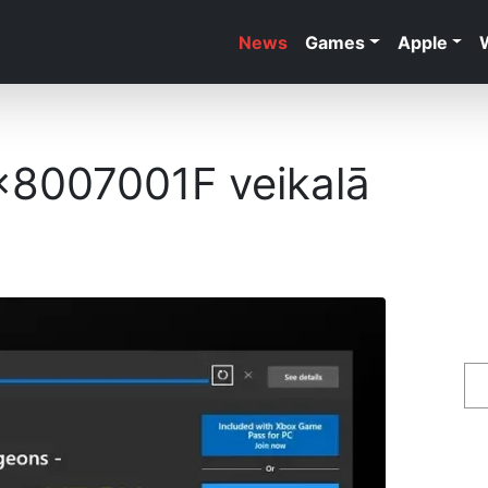
News
Games
Apple
0x8007001F veikalā