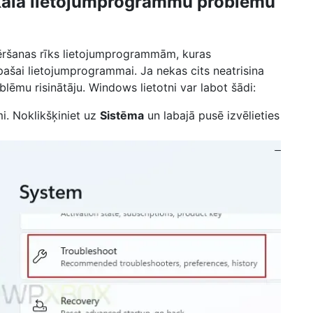
kala lietojumprogrammu problēmu
ēršanas rīks lietojumprogrammām, kuras
 pašai lietojumprogrammai. Ja nekas cits neatrisina
ēmu risinātāju. Windows lietotni var labot šādi:
i. Noklikšķiniet uz
Sistēma
un labajā pusē izvēlieties