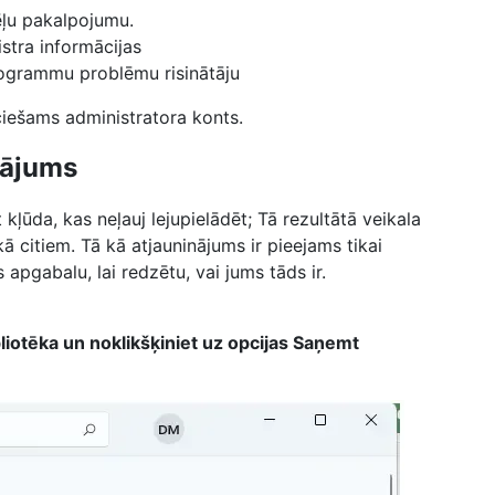
ēļu pakalpojumu.
stra informācijas
rogrammu problēmu risinātāju
ciešams administratora konts.
nājums
ļūda, kas neļauj lejupielādēt; Tā rezultātā veikala
ā citiem. Tā kā atjauninājums ir pieejams tikai
apgabalu, lai redzētu, vai jums tāds ir.
liotēka un noklikšķiniet uz opcijas
Saņemt