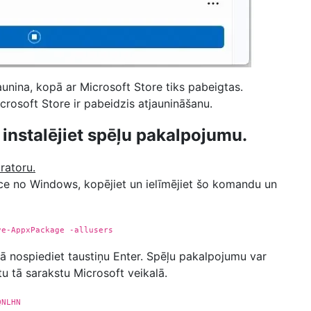
aunina, kopā ar Microsoft Store tiks pabeigtas.
icrosoft Store ir pabeidzis atjaunināšanu.
instalējiet spēļu pakalpojumu.
ratoru.
ice no Windows, kopējiet un ielīmējiet šo komandu un
ve-AppxPackage -allusers
ā nospiediet taustiņu Enter. Spēļu pakalpojumu var
tu tā sarakstu Microsoft veikalā.
QNLHN