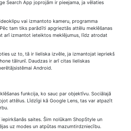
ge Search App joprojām ir pieejama, ja vēlaties
videoklipu vai izmantoto kameru, programma
Pēc tam tiks parādīti apgrieztās attēlu meklēšanas
at arī izmantot ieteiktos meklējumus, līdz atrodat
es uz to, tā ir lieliska izvēle, ja izmantojat iepriekš
hone tālrunī. Daudzas ir arī citas lieliskas
perētājsistēmai Android.
klēšanas funkcija, ko sauc par objektīvu. Sociālajā
jot attēlus. Līdzīgi kā Google Lens, tas var atpazīt
rbu.
rī iepirkšanās saites. Šim nolūkam ShopStyle un
rējas uz modes un atpūtas mazumtirdzniecību.