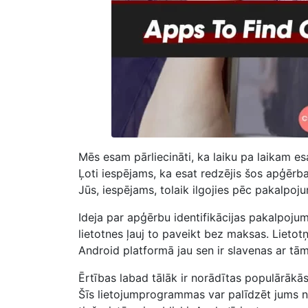
Mēs esam pārliecināti, ka laiku pa laikam es
Ļoti iespējams, ka esat redzējis šos apģērba 
Jūs, iespējams, tolaik ilgojies pēc pakalpoj
Ideja par apģērbu identifikācijas pakalpojum
lietotnes ļauj to paveikt bez maksas. Lietot
Android platformā jau sen ir slavenas ar tām
Ērtības labad tālāk ir norādītas populārākā
Šīs lietojumprogrammas var palīdzēt jums n