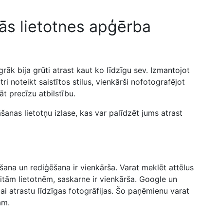
ās lietotnes apģērba
grāk bija grūti atrast kaut ko līdzīgu sev. Izmantojot
i noteikt saistītos stilus, vienkārši nofotografējot
āt precīzu atbilstību.
āšanas lietotņu izlase, kas var palīdzēt jums atrast
šana un rediģēšana ir vienkārša. Varat meklēt attēlus
citām lietotnēm, saskarne ir vienkārša. Google un
i atrastu līdzīgas fotogrāfijas. Šo paņēmienu varat
am.