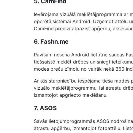
5. CamFind
Ievērojama vizuālā meklētājprogramma ar mob
operētājsistēmai Android. Uzņemot attēlu un
CamFind precīzi atpazīst apģērbu, aksesuāru
6. Fashn.me
Pavisam nesena Android lietotne saucas Fas
tiešsaistē meklēt drēbes un sniegt ieteikumu
modes preču zīmolu no vairāk nekā 350 Indi
Ar tās starpniecību iespējama tieša modes p
vizuālo meklētājprogrammu, lai atrastu drēbe
izmantojot apgriezto meklēšanu.
7. ASOS
Savās lietojumprogrammās ASOS nodrošina vi
atrastu apģērbu, izmantojot fotoattēlu. Liet