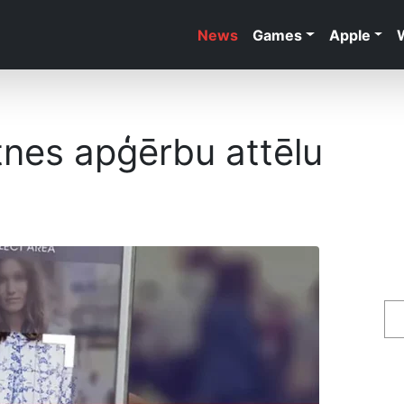
News
Games
Apple
tnes apģērbu attēlu