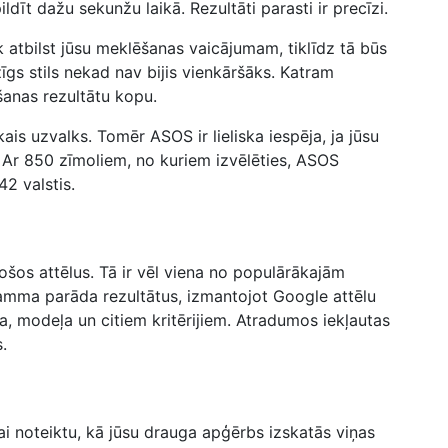
dīt dažu sekunžu laikā. Rezultāti parasti ir precīzi.
 atbilst jūsu meklēšanas vaicājumam, tiklīdz tā būs
īgs stils nekad nav bijis vienkāršāks. Katram
šanas rezultātu kopu.
ais uzvalks. Tomēr ASOS ir lieliska iespēja, ja jūsu
. Ar 850 zīmoliem, no kuriem izvēlēties, ASOS
2 valstis.
stošos attēlus. Tā ir vēl viena no populārākajām
amma parāda rezultātus, izmantojot Google attēlu
a, modeļa un citiem kritērijiem. Atradumos iekļautas
.
i noteiktu, kā jūsu drauga apģērbs izskatās viņas