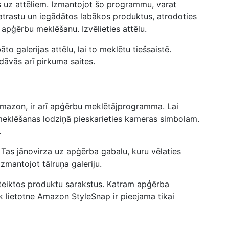
 uz attēliem. Izmantojot šo programmu, varat
 atrastu un iegādātos labākos produktus, atrodoties
 apģērbu meklēšanu. Izvēlieties attēlu.
to galerijas attēlu, lai to meklētu tiešsaistē.
edāvās arī pirkuma saites.
Amazon, ir arī apģērbu meklētājprogramma. Lai
 meklēšanas lodziņā pieskarieties kameras simbolam.
.
 Tas jānovirza uz apģērba gabalu, kuru vēlaties
izmantojot tālruņa galeriju.
eteiktos produktu sarakstus. Katram apģērba
 lietotne Amazon StyleSnap ir pieejama tikai