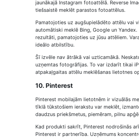
jaunākajā Instagram fotoattēlā. Reverse Ima
tiešsaistē meklēt parastos fotoattēlus.
Pamatojoties uz augšupielādēto attēlu vai 
automātiski meklē Bing, Google un Yandex. 
rezultāti, pamatojoties uz jūsu attēliem. Var
ideālo atbilstību.
Šī izvēle nav ātrākā vai uzticamākā. Neskatoti
uzņemtas fotogrāfijas. To var izdarīt tikai iP
atpakaļgaitas attēlu meklēšanas lietotnes o
10. Pinterest
Pinterest mobilajām lietotnēm ir vizuālās me
tīklā tūkstošiem ierakstu var meklēt, izmanto
daudzus priekšmetus, piemēram, pilnu apģē
Kad produkti sakrīt, Pinterest nodrošinās a
Pinterest ir partnerība. Uzņēmums koncent