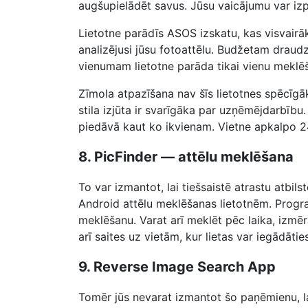
augšupielādēt savus. Jūsu vaicājumu var izpil
Lietotne parādīs ASOS izskatu, kas visvairāk
analizējusi jūsu fotoattēlu. Budžetam draudz
vienumam lietotne parāda tikai vienu meklē
Zīmola atpazīšana nav šīs lietotnes spēcīgāk
stila izjūta ir svarīgāka par uzņēmējdarbību
piedāvā kaut ko ikvienam. Vietne apkalpo 24
8. PicFinder — attēlu meklēšana
To var izmantot, lai tiešsaistē atrastu atbil
Android attēlu meklēšanas lietotnēm. Progr
meklēšanu. Varat arī meklēt pēc laika, izmēr
arī saites uz vietām, kur lietas var iegādāties
9. Reverse Image Search App
Tomēr jūs nevarat izmantot šo paņēmienu, la