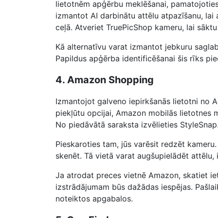
lietotnēm apģērbu meklēšanai, pamatojoties
izmantot AI darbinātu attēlu atpazīšanu, lai
ceļā. Atveriet TruePicShop kameru, lai sāktu
Kā alternatīvu varat izmantot jebkuru saglabā
Papildus apģērba identificēšanai šis rīks pi
4. Amazon Shopping
Izmantojot galveno iepirkšanās lietotni no 
piekļūtu opcijai, Amazon mobilās lietotnes
No piedāvātā saraksta izvēlieties StyleSnap
Pieskaroties tam, jūs varēsit redzēt kameru.
skenēt. Tā vietā varat augšupielādēt attēlu, 
Ja atrodat preces vietnē Amazon, skatiet i
izstrādājumam būs dažādas iespējas. Pašlaik
noteiktos apgabalos.