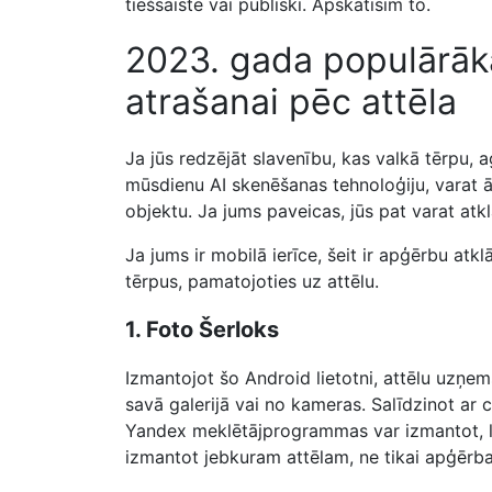
tiešsaistē vai publiski. Apskatīsim to.
2023. gada populārāk
atrašanai pēc attēla
Ja jūs redzējāt slavenību, kas valkā tērpu, a
mūsdienu AI skenēšanas tehnoloģiju, varat ātr
objektu. Ja jums paveicas, jūs pat varat atkl
Ja jums ir mobilā ierīce, šeit ir apģērbu atkl
tērpus, pamatojoties uz attēlu.
1. Foto Šerloks
Izmantojot šo Android lietotni, attēlu uzņem
savā galerijā vai no kameras. Salīdzinot ar 
Yandex meklētājprogrammas var izmantot, la
izmantot jebkuram attēlam, ne tikai apģērb