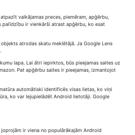
r atpazīt valkājamas preces, piemēram, apģērbu,
 palīdzību ir vienkārši atrast apģērbu, ko esat
a objekts atrodas skatu meklētājā. Ja Google Lens
.
kumu lapa. Lai ātri iepirktos, būs pieejamas saites uz
zon. Pat apģērbu saites ir pieejamas, izmantojot
tūra automātiski identificēs visas lietas, ko viņi
a, ko var lejupielādēt Android lietotāji. Google
ā joprojām ir viena no populārākajām Android