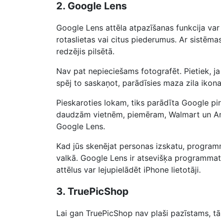
2. Google Lens
Google Lens attēla atpazīšanas funkcija va
rotaslietas vai citus piederumus. Ar sistēmas
redzējis pilsētā.
Nav pat nepieciešams fotografēt. Pietiek, j
spēj to saskaņot, parādīsies maza zila ikona
Pieskaroties lokam, tiks parādīta Google pir
daudzām vietnēm, piemēram, Walmart un Ama
Google Lens.
Kad jūs skenējat personas izskatu, programma
valkā. Google Lens ir atsevišķa programmatūr
attēlus var lejupielādēt iPhone lietotāji.
3. TruePicShop
Lai gan TruePicShop nav plaši pazīstams, t