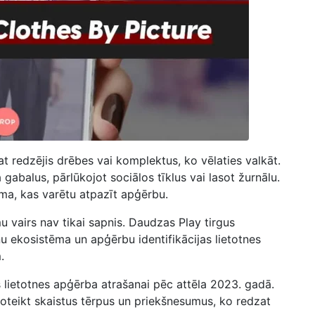
at redzējis drēbes vai komplektus, ko vēlaties valkāt.
gabalus, pārlūkojot sociālos tīklus vai lasot žurnālu.
uma, kas varētu atpazīt apģērbu.
u vairs nav tikai sapnis. Daudzas Play tirgus
ņu ekosistēma un apģērbu identifikācijas lietotnes
.
s lietotnes apģērba atrašanai pēc attēla 2023. gadā.
oteikt skaistus tērpus un priekšnesumus, ko redzat