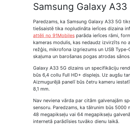
Samsung Galaxy A33 5
Paredzams, ka Samsung Galaxy A33 5G tiks l
tiešsaistē tika nopludināta ierīces dizaina 
attēli no
91Mobiles
parāda ierīces rāmi, form
kameras modulis, kas nedaudz izvirzīts no 
režģis, mikrofona izgriezums un USB Type-C
skaļuma un barošanas pogas atrodas sānos. 
Galaxy A33 5G dizains un specifikāciju rende
būs 6,4 collu Full HD+ displejs. Uz augšu t
Aizmugurējā panelī būs četru kameru iestatīj
8,1 mm.
Nav neviena vārda par citām galvenajām sp
sensoru. Paredzams, ka tālrunim būs 5000 m
48 megapikseļu vai 64 megapikseļu galvenās
internetā parādīsies tuvāko dienu laikā.