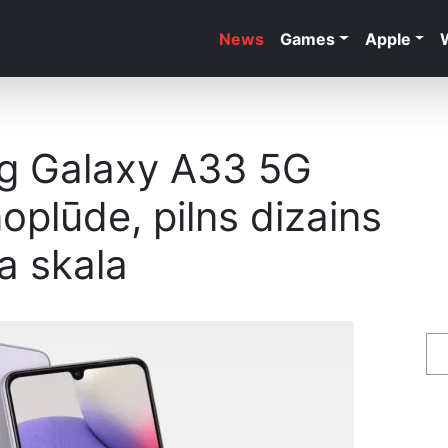
News
Games
Apple
ng Galaxy A33 5G
noplūde, pilns dizains
a skala