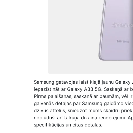
Samsung gatavojas laist klajā jaunu Galaxy 
iepazīstināt ar Galaxy A33 5G. Saskaņā ar 
Pirms palaišanas, saskaņā ar baumām, vēl ir 
galvenās detaļas par Samsung gaidāmo viedtā
dzīvus attēlus, sniedzot mums skaidru priekš
noplūduši arī tālruņa dizaina renderējumi.
specifikācijas un citas detaļas.