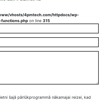
www/vhosts/4pmtech.com/httpdocs/wp-
-functions.php
on line
315
ietni šajā pārlūkprogrammā nākamajai reizei, kad