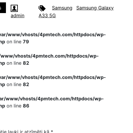
s
Samsung
Samsung Galaxy
admin
A33 5G
var/www/vhosts/4pmtech.com/httpdocs/wp-
hp
on line
79
r/www/vhosts/4pmtech.com/httpdocs/wp-
hp
on line
82
var/www/vhosts/4pmtech.com/httpdocs/wp-
hp
on line
82
var/www/vhosts/4pmtech.com/httpdocs/wp-
hp
on line
86
tie lauki ir atzīmēti kā
*