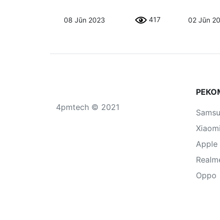
417
08 Jūn 2023
02 Jūn 2
РЕКО
4pmtech © 2021
Sams
Xiaom
Apple
Realm
Oppo