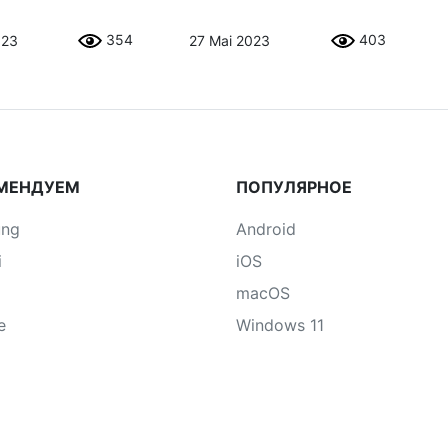
354
403
023
27 Mai 2023
МЕНДУЕМ
ПОПУЛЯРНОЕ
ung
Android
i
iOS
macOS
e
Windows 11