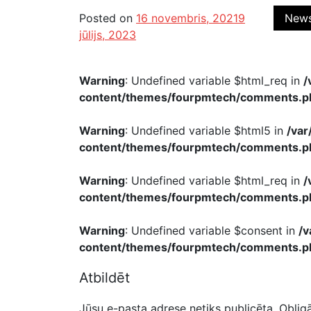
Posted on
16 novembris, 2021
9
New
jūlijs, 2023
Warning
: Undefined variable $html_req in
/
content/themes/fourpmtech/comments.p
Warning
: Undefined variable $html5 in
/va
content/themes/fourpmtech/comments.p
Warning
: Undefined variable $html_req in
/
content/themes/fourpmtech/comments.p
Warning
: Undefined variable $consent in
/
content/themes/fourpmtech/comments.p
Atbildēt
Jūsu e-pasta adrese netiks publicēta.
Obligā