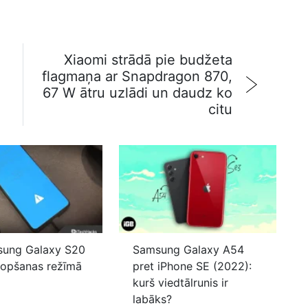
Xiaomi strādā pie budžeta
flagmaņa ar Snapdragon 870,
5
67 W ātru uzlādi un daudz ko
citu
sung Galaxy S20
Samsung Galaxy A54
tkopšanas režīmā
pret iPhone SE (2022):
kurš viedtālrunis ir
labāks?