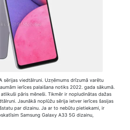
A sērijas viedtālruni. Uzņēmums drīzumā varētu
baumām ierīces palaišana notiks 2022. gada sākumā.
atlikuši pāris mēneši. Tikmēr ir nopludinātas dažas
lruni. Jaunākā noplūžu sērija ietver ierīces šasijas
statu par dizainu. Ja ar to nebūtu pietiekami, ir
 Apskatīsim Samsung Galaxy A33 5G dizainu,