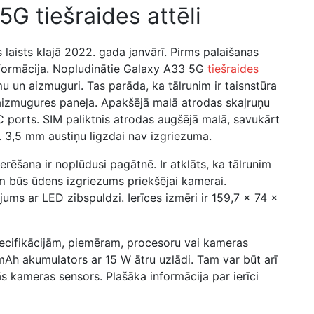
G tiešraides attēli
aists klajā 2022. gada janvārī. Pirms palaišanas
informācija. Nopludinātie Galaxy A33 5G
tiešraides
u un aizmuguri. Tas parāda, ka tālrunim ir taisnstūra
aizmugures paneļa. Apakšējā malā atrodas skaļruņu
 ports. SIM paliktnis atrodas augšējā malā, savukārt
3,5 mm austiņu ligzdai nav izgriezuma.
rēšana ir noplūdusi pagātnē. Ir atklāts, ka tālrunim
am būs ūdens izgriezums priekšējai kamerai.
ums ar LED zibspuldzi. Ierīces izmēri ir 159,7 x 74 x
ecifikācijām, piemēram, procesoru vai kameras
Ah akumulators ar 15 W ātru uzlādi. Tam var būt arī
 kameras sensors. Plašāka informācija par ierīci