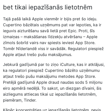
bet tikai iepazīšanās lietotnēm
Tajā pašā laikā Apple vienmēr ir bijis pret šo ideju.
Cupertino bāzētais uzņēmums pat var lepoties, ka ir
ieguvis aizturēšanu savā lietā pret Epic. Proti, šīs
izmaiņas – maksāšanas līdzekļu atvēršanu – Apple
zīmols šobrīd vairs nav spiests ieviest App Store.
Tomēr Nīderlandē viss ir savādāk. Regulatori piespiež
Apple atļaut trešo pušu maksājumus.
Jebkurā gadījumā par to ziņo iCulture, kas ir atklājusi,
ka regulatori piespiež Cupertino bāzēto uzņēmumu
atļaut trešo pušu maksājumu metodes App Store.
Pretējā gadījumā Apple draud naudas sods 5 miljonu
eiro apmērā nedēļā. To sakot, un diezgan dīvaini, šis
aizliegums attiecas tikai uz iepazīšanās lietotnēm,
piemēram, Tinder.
Kāpēc koncentrēties uz iepazīšanās lietotnēm, nevis