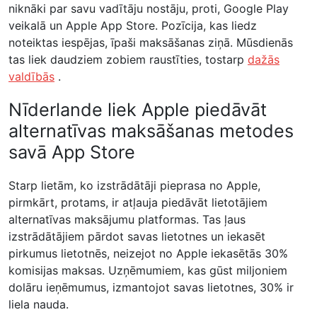
niknāki par savu vadītāju nostāju, proti, Google Play
veikalā un Apple App Store. Pozīcija, kas liedz
noteiktas iespējas, īpaši maksāšanas ziņā. Mūsdienās
tas liek daudziem zobiem raustīties, tostarp
dažās
valdībās
.
Nīderlande liek Apple piedāvāt
alternatīvas maksāšanas metodes
savā App Store
Starp lietām, ko izstrādātāji pieprasa no Apple,
pirmkārt, protams, ir atļauja piedāvāt lietotājiem
alternatīvas maksājumu platformas. Tas ļaus
izstrādātājiem pārdot savas lietotnes un iekasēt
pirkumus lietotnēs, neizejot no Apple iekasētās 30%
komisijas maksas. Uzņēmumiem, kas gūst miljoniem
dolāru ieņēmumus, izmantojot savas lietotnes, 30% ir
liela nauda.