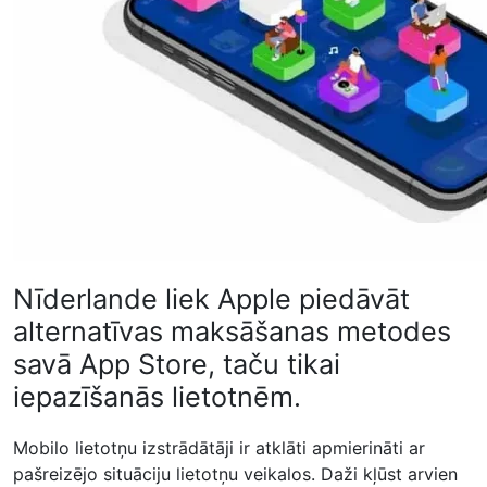
Nīderlande liek Apple piedāvāt
alternatīvas maksāšanas metodes
savā App Store, taču tikai
iepazīšanās lietotnēm.
Mobilo lietotņu izstrādātāji ir atklāti apmierināti ar
pašreizējo situāciju lietotņu veikalos. Daži kļūst arvien