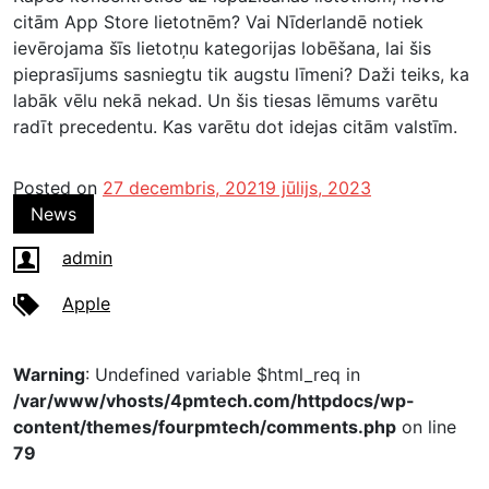
citām App Store lietotnēm? Vai Nīderlandē notiek
ievērojama šīs lietotņu kategorijas lobēšana, lai šis
pieprasījums sasniegtu tik augstu līmeni? Daži teiks, ka
labāk vēlu nekā nekad. Un šis tiesas lēmums varētu
radīt precedentu. Kas varētu dot idejas citām valstīm.
Posted on
27 decembris, 2021
9 jūlijs, 2023
News
admin
Apple
Warning
: Undefined variable $html_req in
/var/www/vhosts/4pmtech.com/httpdocs/wp-
content/themes/fourpmtech/comments.php
on line
79