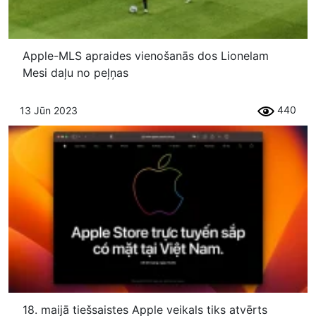
Apple-MLS apraides vienošanās dos Lionelam
Mesi daļu no peļņas
440
13 Jūn 2023
18. maijā tiešsaistes Apple veikals tiks atvērts