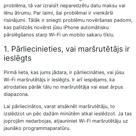
problēma, tā var izraisīt neparedzētu datu maksu vai
lēnu ātrumu. Par laimi, šai problēmai ir vienkārši
risinājumi. Tālāk ir sniegti problēmu novēršanas padomi,
kas palīdzēs novērst jūsu iPhone automātisku
pārslēgšanos starp Wi-Fi un mobilo sakaru tīklu.
1. Pārliecinieties, vai maršrutētājs ir
ieslēgts
Pirmā lieta, kas jums jādara, ir pārliecināties, vai jūsu
Wi-Fi maršrutētājs ir ieslēgts. Ir arī iespējams, ka
atrodaties pārāk tālu no maršrutētāja vai esat ārpus
diapazona.
Lai pārliecinātos, varat atsāknēt maršrutētāju, to
izslēdzot un pēc dažām minūtēm atkal ieslēdzot. Ja tas
joprojām nedarbojas, atjauniniet Wi-Fi maršrutētāju uz
jaunāko programmaparatūru.