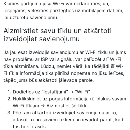
Kļūmes gadījumā jūsu Wi-Fi var nedarboties, un,
iespējams, vēlēsities pārslēgties uz mobilajiem datiem,
lai uzturētu savienojumu.
Aizmirstiet savu tīklu un atkārtoti
izveidojiet savienojumu
Ja jau esat izveidojis savienojumu ar Wi-Fi tīklu un jums
nav problēmu ar ISP vai signālu, var palīdzēt arī Wi-Fi
tīkla aizmiršana. Lūdzu, ņemiet vērā, ka tādējādi šī Wi-
Fi tīkla informācija tiks pilnībā noņemta no jūsu ierīces,
tāpēc jums būs atkārtoti jāievada parole.
Dodieties uz “Iestatījumi” → “Wi-Fi”.
Noklikšķiniet uz pogas Informācija (i) blakus savam
Wi-Fi tīklam → Aizmirstiet šo tīklu.
Pēc tam atkārtoti izveidojiet savienojumu ar to,
atlasot to no saviem tīkliem un ievadot paroli, kad
tas tiek prasīts.