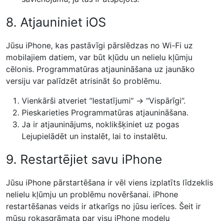
8. Atjauniniet iOS
Jūsu iPhone, kas pastāvīgi pārslēdzas no Wi-Fi uz
mobilajiem datiem, var būt kļūdu un nelielu kļūmju
cēlonis. Programmatūras atjaunināšana uz jaunāko
versiju var palīdzēt atrisināt šo problēmu.
Vienkārši atveriet “Iestatījumi” → “Vispārīgi”.
Pieskarieties Programmatūras atjaunināšana.
Ja ir atjauninājums, noklikšķiniet uz pogas
Lejupielādēt un instalēt, lai to instalētu.
9. Restartējiet savu iPhone
Jūsu iPhone pārstartēšana ir vēl viens izplatīts līdzeklis
nelielu kļūmju un problēmu novēršanai. iPhone
restartēšanas veids ir atkarīgs no jūsu ierīces. Šeit ir
mūsu rokasgrāmata par visu iPhone modeļu