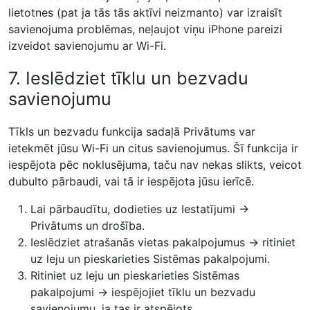
lietotnes (pat ja tās tās aktīvi neizmanto) var izraisīt
savienojuma problēmas, neļaujot viņu iPhone pareizi
izveidot savienojumu ar Wi-Fi.
7. Ieslēdziet tīklu un bezvadu
savienojumu
Tīkls un bezvadu funkcija sadaļā Privātums var
ietekmēt jūsu Wi-Fi un citus savienojumus. Šī funkcija ir
iespējota pēc noklusējuma, taču nav nekas slikts, veicot
dubulto pārbaudi, vai tā ir iespējota jūsu ierīcē.
Lai pārbaudītu, dodieties uz Iestatījumi →
Privātums un drošība.
Ieslēdziet atrašanās vietas pakalpojumus → ritiniet
uz leju un pieskarieties Sistēmas pakalpojumi.
Ritiniet uz leju un pieskarieties Sistēmas
pakalpojumi → iespējojiet tīklu un bezvadu
savienojumu, ja tas ir atspējots.