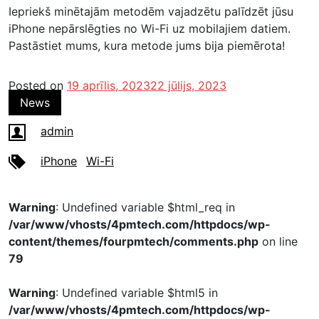
Iepriekš minētajām metodēm vajadzētu palīdzēt jūsu
iPhone nepārslēgties no Wi-Fi uz mobilajiem datiem.
Pastāstiet mums, kura metode jums bija piemērota!
Posted on
19 aprīlis, 2023
22 jūlijs, 2023
News
admin
iPhone
Wi-Fi
Warning
: Undefined variable $html_req in
/var/www/vhosts/4pmtech.com/httpdocs/wp-
content/themes/fourpmtech/comments.php
on line
79
Warning
: Undefined variable $html5 in
/var/www/vhosts/4pmtech.com/httpdocs/wp-