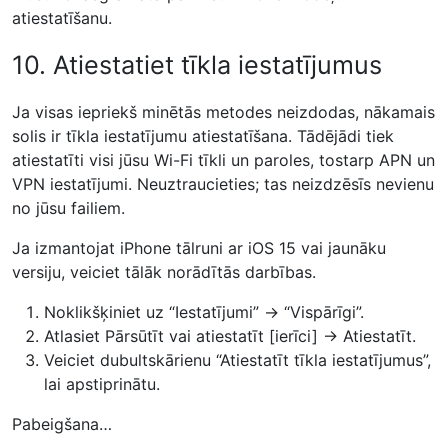
atiestatīšanu.
10. Atiestatiet tīkla iestatījumus
Ja visas iepriekš minētās metodes neizdodas, nākamais
solis ir tīkla iestatījumu atiestatīšana. Tādējādi tiek
atiestatīti visi jūsu Wi-Fi tīkli un paroles, tostarp APN un
VPN iestatījumi. Neuztraucieties; tas neizdzēsīs nevienu
no jūsu failiem.
Ja izmantojat iPhone tālruni ar iOS 15 vai jaunāku
versiju, veiciet tālāk norādītās darbības.
Noklikšķiniet uz “Iestatījumi” → “Vispārīgi”.
Atlasiet Pārsūtīt vai atiestatīt [ierīci] → Atiestatīt.
Veiciet dubultskārienu “Atiestatīt tīkla iestatījumus”,
lai apstiprinātu.
Pabeigšana…