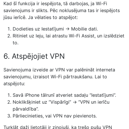
Kad šī funkcija ir iespējota, tā darbojas, ja Wi-Fi
savienojums ir slikts. Pēc noklusējuma tas ir iespējots
jūsu ierīcē. Ja vēlaties to atspējot:
Dodieties uz Iestatījumi → Mobilie dati.
Ritiniet uz leju, lai atrastu Wi-Fi Assist, un izslēdziet
to.
6. Atspējojiet VPN
Savienojuma izveide ar VPN var palēnināt interneta
savienojumu, izraisot Wi-Fi pārtraukšanu. Lai to
atspējotu:
Savā iPhone tālrunī atveriet sadaļu “Iestatījumi”.
Noklikšķiniet uz “Vispārīgi” → “VPN un ierīču
pārvaldība”.
Pārliecinieties, vai VPN nav pievienots.
Turklāt daži lietotāji ir ziņojuši, ka trešo pušu VPN