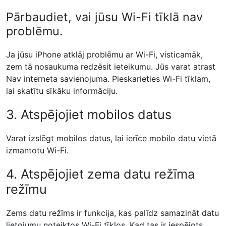
Pārbaudiet, vai jūsu Wi-Fi tīklā nav
problēmu.
Ja jūsu iPhone atklāj problēmu ar Wi-Fi, visticamāk,
zem tā nosaukuma redzēsit ieteikumu. Jūs varat atrast
Nav interneta savienojuma. Pieskarieties Wi-Fi tīklam,
lai skatītu sīkāku informāciju.
3. Atspējojiet mobilos datus
Varat izslēgt mobilos datus, lai ierīce mobilo datu vietā
izmantotu Wi-Fi.
4. Atspējojiet zema datu režīma
režīmu
Zems datu režīms ir funkcija, kas palīdz samazināt datu
lietojumu noteiktos Wi-Fi tīklos. Kad tas ir iespējots,