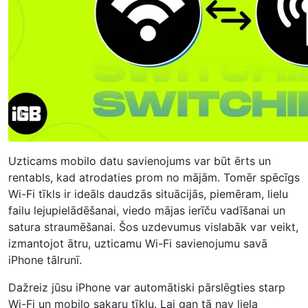
Uzticams mobilo datu savienojums var būt ērts un
rentabls, kad atrodaties prom no mājām. Tomēr spēcīgs
Wi-Fi tīkls ir ideāls daudzās situācijās, piemēram, lielu
failu lejupielādēšanai, viedo mājas ierīču vadīšanai un
satura straumēšanai. Šos uzdevumus vislabāk var veikt,
izmantojot ātru, uzticamu Wi-Fi savienojumu savā
iPhone tālrunī.
Dažreiz jūsu iPhone var automātiski pārslēgties starp
Wi-Fi un mobilo sakaru tīklu. Lai gan tā nav liela