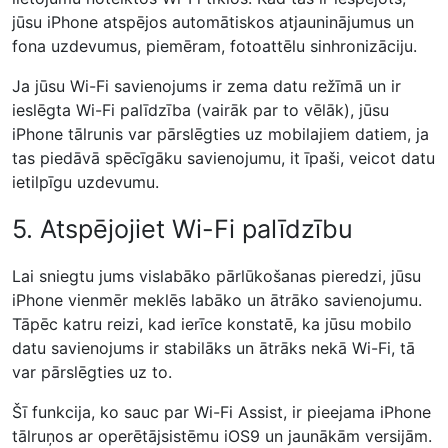
jūsu iPhone atspējos automātiskos atjauninājumus un
fona uzdevumus, piemēram, fotoattēlu sinhronizāciju.
Ja jūsu Wi-Fi savienojums ir zema datu režīmā un ir
ieslēgta Wi-Fi palīdzība (vairāk par to vēlāk), jūsu
iPhone tālrunis var pārslēgties uz mobilajiem datiem, ja
tas piedāvā spēcīgāku savienojumu, it īpaši, veicot datu
ietilpīgu uzdevumu.
5. Atspējojiet Wi-Fi palīdzību
Lai sniegtu jums vislabāko pārlūkošanas pieredzi, jūsu
iPhone vienmēr meklēs labāko un ātrāko savienojumu.
Tāpēc katru reizi, kad ierīce konstatē, ka jūsu mobilo
datu savienojums ir stabilāks un ātrāks nekā Wi-Fi, tā
var pārslēgties uz to.
Šī funkcija, ko sauc par Wi-Fi Assist, ir pieejama iPhone
tālruņos ar operētājsistēmu iOS9 un jaunākām versijām.