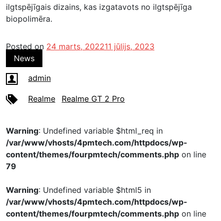
ilgtspējīgais dizains, kas izgatavots no ilgtspējīga
biopolimēra.
Posted on
24 marts, 2022
11 jūlijs, 2023
News
admin
Realme
Realme GT 2 Pro
Warning
: Undefined variable $html_req in
/var/www/vhosts/4pmtech.com/httpdocs/wp-
content/themes/fourpmtech/comments.php
on line
79
Warning
: Undefined variable $html5 in
/var/www/vhosts/4pmtech.com/httpdocs/wp-
content/themes/fourpmtech/comments.php
on line