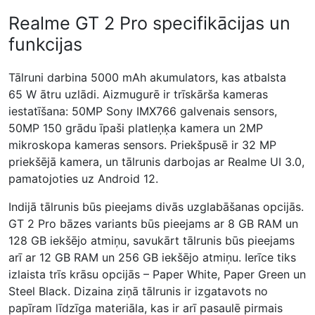
Realme GT 2 Pro specifikācijas un
funkcijas
Tālruni darbina 5000 mAh akumulators, kas atbalsta
65 W ātru uzlādi. Aizmugurē ir trīskārša kameras
iestatīšana: 50MP Sony IMX766 galvenais sensors,
50MP 150 grādu īpaši platleņķa kamera un 2MP
mikroskopa kameras sensors. Priekšpusē ir 32 MP
priekšējā kamera, un tālrunis darbojas ar Realme UI 3.0,
pamatojoties uz Android 12.
Indijā tālrunis būs pieejams divās uzglabāšanas opcijās.
GT 2 Pro bāzes variants būs pieejams ar 8 GB RAM un
128 GB iekšējo atmiņu, savukārt tālrunis būs pieejams
arī ar 12 GB RAM un 256 GB iekšējo atmiņu. Ierīce tiks
izlaista trīs krāsu opcijās – Paper White, Paper Green un
Steel Black. Dizaina ziņā tālrunis ir izgatavots no
papīram līdzīga materiāla, kas ir arī pasaulē pirmais