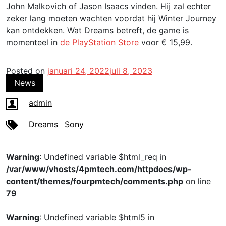
John Malkovich of Jason Isaacs vinden. Hij zal echter
zeker lang moeten wachten voordat hij Winter Journey
kan ontdekken. Wat Dreams betreft, de game is
momenteel in
de PlayStation Store
voor € 15,99.
Posted on
januari 24, 2022
juli 8, 2023
News
admin
Dreams
Sony
Warning
: Undefined variable $html_req in
/var/www/vhosts/4pmtech.com/httpdocs/wp-
content/themes/fourpmtech/comments.php
on line
79
Warning
: Undefined variable $html5 in