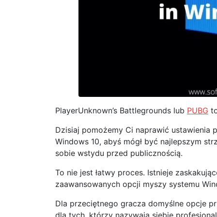
PlayerUnknown’s Battlegrounds lub
PUBG
to
Dzisiaj pomożemy Ci naprawić ustawienia p
Windows 10, abyś mógł być najlepszym st
sobie wstydu przed publicznością.
To nie jest łatwy proces. Istnieje zaskaku
zaawansowanych opcji myszy systemu Windo
Dla przeciętnego gracza domyślne opcje p
dla tych, którzy nazywają siebie profesjona