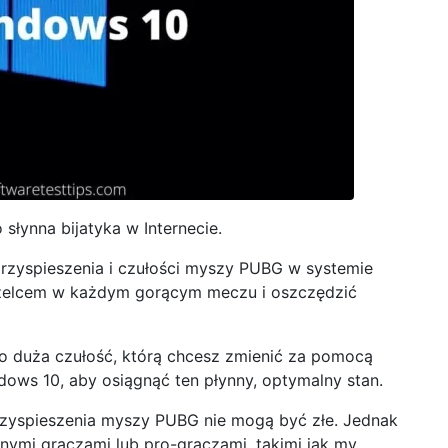
 słynna bijatyka w Internecie.
rzyspieszenia i czułości myszy PUBG w systemie
rzelcem w każdym gorącym meczu i oszczędzić
jąco duża czułość, którą chcesz zmienić za pomocą
ws 10, aby osiągnąć ten płynny, optymalny stan.
rzyspieszenia myszy PUBG nie mogą być złe. Jednak
lnymi graczami lub pro-graczami, takimi jak my,