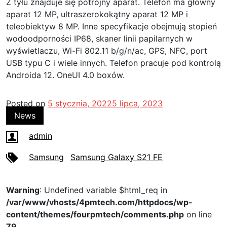
Z tyłu znajduje się potrójny aparat. Telefon ma główny
aparat 12 MP, ultraszerokokątny aparat 12 MP i
teleobiektyw 8 MP. Inne specyfikacje obejmują stopień
wodoodporności IP68, skaner linii papilarnych w
wyświetlaczu, Wi-Fi 802.11 b/g/n/ac, GPS, NFC, port
USB typu C i wiele innych. Telefon pracuje pod kontrolą
Androida 12. OneUI 4.0 boxów.
Posted on
5 stycznia, 2022
5 lipca, 2023
News
admin
Samsung
Samsung Galaxy S21 FE
Warning
: Undefined variable $html_req in
/var/www/vhosts/4pmtech.com/httpdocs/wp-
content/themes/fourpmtech/comments.php
on line
79