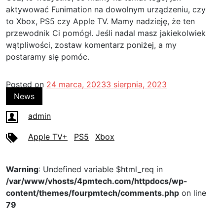
aktywować Funimation na dowolnym urządzeniu, czy
to Xbox, PS5 czy Apple TV. Mamy nadzieję, że ten
przewodnik Ci pomógł. Jeśli nadal masz jakiekolwiek
wątpliwości, zostaw komentarz poniżej, a my
postaramy się pomóc.
Posted on
24 marca, 2023
3 sierpnia, 2023
News
admin
Apple TV+
PS5
Xbox
Warning
: Undefined variable $html_req in
/var/www/vhosts/4pmtech.com/httpdocs/wp-
content/themes/fourpmtech/comments.php
on line
79