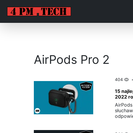
AirPods Pro 2
404
15 najl
2022 r
AirPods
słuchaw
odpowi