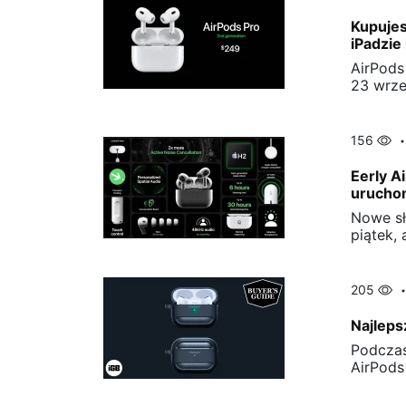
Kupujes
iPadzie
AirPods
23 wrze
156
Eerly A
urucho
Nowe sł
piątek, 
205
Najleps
Podczas
AirPods