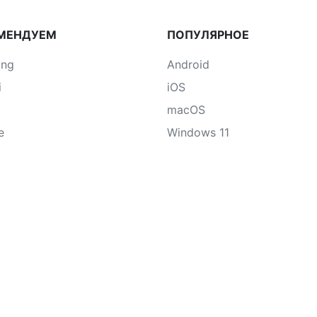
МЕНДУЕМ
ПОПУЛЯРНОЕ
ung
Android
i
iOS
macOS
e
Windows 11