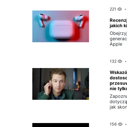
221
Recenzj
jakich 
Obejrzy
generac
Apple
132
Wskazów
dostos
przesuw
nie tylk
Zapozna
dotyczą
jak sko
156