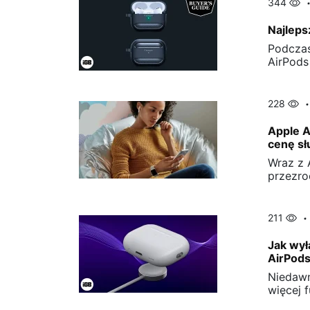
344
Najleps
Podczas
AirPods
228
Apple A
cenę s
Wraz z 
przezro
211
Jak wył
AirPods
Niedawn
więcej 