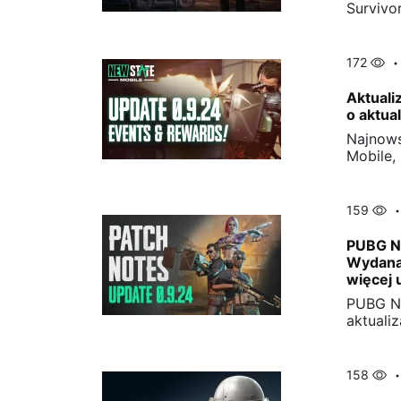
Survivo
172
Aktuali
o aktua
Najnows
Mobile,
159
PUBG Ne
Wydana
więcej 
PUBG Ne
aktuali
158