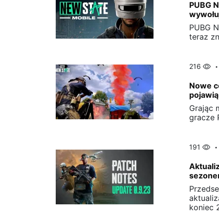
PUBG Ne
wywołuj
PUBG Ne
teraz z
216
Nowe c
pojawią
Grając 
gracze 
191
Aktuali
sezonem
Przedse
aktuali
koniec 