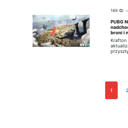
169
PUBG Ne
nadchod
broni i 
Krafton
aktuali
przyszł
1