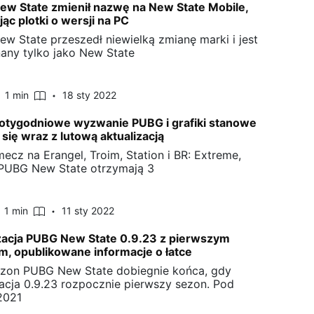
w State zmienił nazwę na New State Mobile,
ąc plotki o wersji na PC
w State przeszedł niewielką zmianę marki i jest
nany tylko jako New State
1 min
18 sty 2022
otygodniowe wyzwanie PUBG i grafiki stanowe
 się wraz z lutową aktualizacją
mecz na Erangel, Troim, Station i BR: Extreme,
PUBG New State otrzymają 3
1 min
11 sty 2022
zacja PUBG New State 0.9.23 z pierwszym
, opublikowane informacje o łatce
zon PUBG New State dobiegnie końca, gdy
zacja 0.9.23 rozpocznie pierwszy sezon. Pod
2021