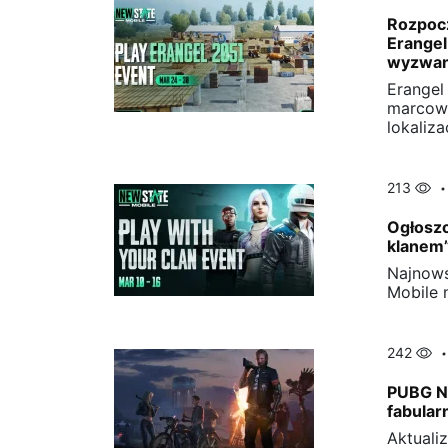
Rozpoc
Erangel
wyzwan
Erangel
marcowe
lokaliza
213
Ogłosz
klanem
Najnows
Mobile 
242
PUBG N
fabular
Aktuali