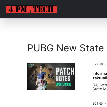
PUBG New State
327
Informa
zaktual
Najnows
State M
201