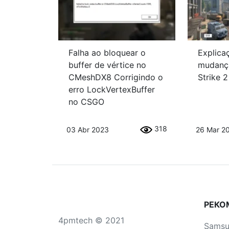
Falha ao bloquear o
Explica
buffer de vértice no
mudanç
CMeshDX8 Corrigindo o
Strike 2
erro LockVertexBuffer
no CSGO
318
03 Abr 2023
26 Mar 2
РЕКО
4pmtech © 2021
Sams