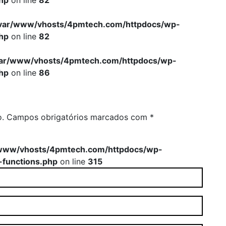
hp
on line
82
var/www/vhosts/4pmtech.com/httpdocs/wp-
hp
on line
82
var/www/vhosts/4pmtech.com/httpdocs/wp-
hp
on line
86
o.
Campos obrigatórios marcados com
*
www/vhosts/4pmtech.com/httpdocs/wp-
-functions.php
on line
315