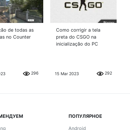
ção de todas as
Como corrigir a tela
as no Counter
preta do CSGO na
inicialização do PC
296
292
023
15 Mar 2023
МЕНДУЕМ
ПОПУЛЯРНОЕ
ung
Android