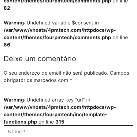
content/themes/fourpmtech/comments.php
on line
82
Warning
: Undefined variable $consent in
/var/www/vhosts/4pmtech.com/httpdocs/wp-
content/themes/fourpmtech/comments.php
on line
86
Deixe um comentário
O seu endereço de email não será publicado.
Campos
obrigatórios marcados com
*
Warning
: Undefined array key "url" in
/var/www/vhosts/4pmtech.com/httpdocs/wp-
content/themes/fourpmtech/inc/template-
functions.php
on line
315