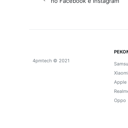
no Facebook e Instagram
РЕКО
4pmtech © 2021
Sams
Xiaom
Apple
Realm
Oppo