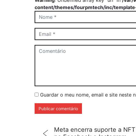
Warning
: Undefined array key "url" in
/var/
content/themes/fourpmtech/inc/template
Guardar o meu nome, email e site neste 
Meta encerra suporte a NFT