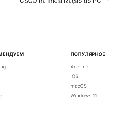
CSGO na inicialização do PC
МЕНДУЕМ
ПОПУЛЯРНОЕ
ung
Android
i
iOS
macOS
e
Windows 11