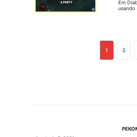
Em Diab
usando 
1
2
РЕКО