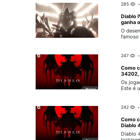
285
Diablo 
ganha 
O desen
famoso 
247
Como co
34202,
Os joga
Este é 
242
Como co
Diablo 
Diablo 
testare