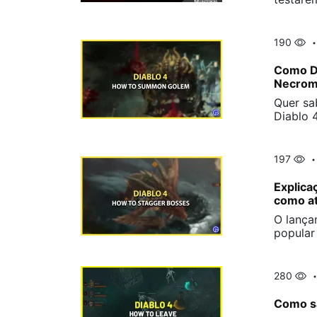
190
Como D
Necrom
Quer s
Diablo 
197
Explica
como a
O lança
popular
280
Como sa