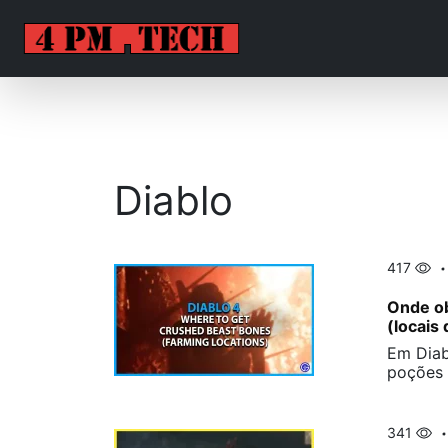
Diablo
417
Onde ob
(locais 
Em Diab
poções 
341