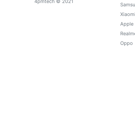
4pmtech © 2021
Sams
Xiaom
Apple
Realm
Oppo