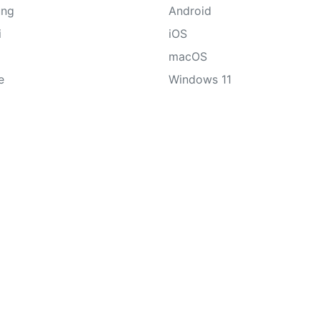
ung
Android
i
iOS
macOS
e
Windows 11