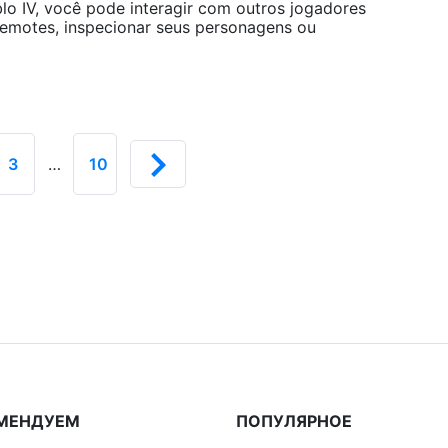
lo IV, você pode interagir com outros jogadores
emotes, inspecionar seus personagens ou
3
…
10
МЕНДУЕМ
ПОПУЛЯРНОЕ