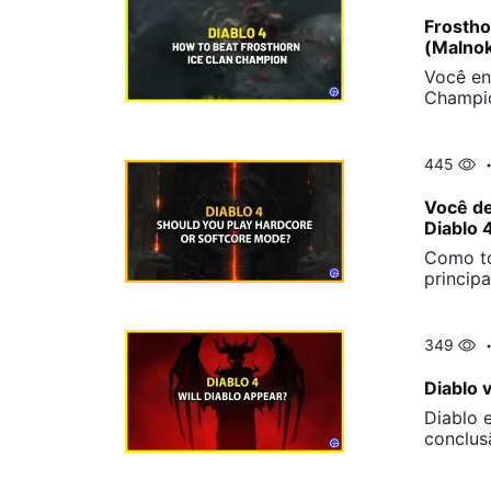
Frostho
(Malnok
Você en
Champio
445
Você de
Diablo 
Como to
princip
349
Diablo 
Diablo 
conclus