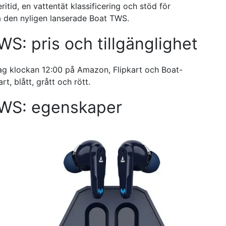
itid, en vattentät klassificering och stöd för
på den nyligen lanserade Boat TWS.
S: pris och tillgänglighet
dag klockan 12:00 på Amazon, Flipkart och Boat-
t, blått, grått och rött.
TWS: egenskaper