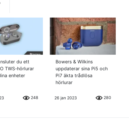
o
nsluter du ett
Bowers & Wilkins
O TWS-hörlurar
uppdaterar sina Pi5 och
 dina enheter
Pi7 äkta trådlösa
hörlurar
248
280
23
26 jan 2023