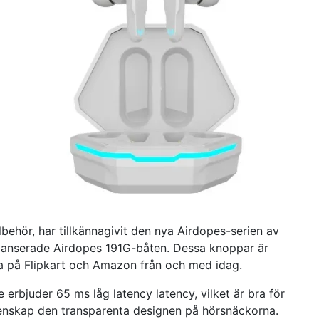
llbehör, har tillkännagivit den nya Airdopes-serien av
et lanserade Airdopes 191G-båten. Dessa knoppar är
ga på Flipkart och Amazon från och med idag.
erbjuder 65 ms låg latency latency, vilket är bra för
nskap den transparenta designen på hörsnäckorna.