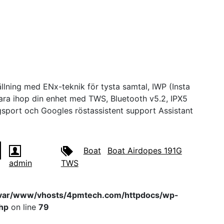
ällning med ENx-teknik för tysta samtal, IWP (Insta
para ihop din enhet med TWS, Bluetooth v5.2, IPX5
gsport och Googles röstassistent support Assistant
Boat
Boat Airdopes 191G
admin
TWS
var/www/vhosts/4pmtech.com/httpdocs/wp-
hp
on line
79