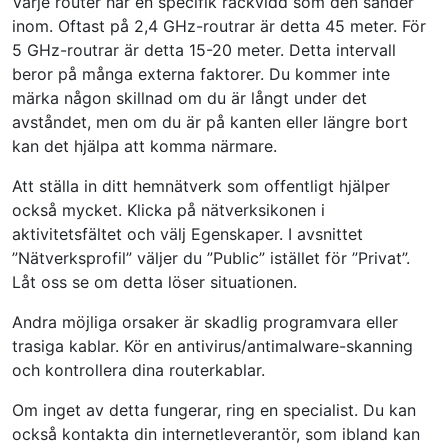
Varje router har en specifik räckvidd som den sänder
inom. Oftast på 2,4 GHz-routrar är detta 45 meter. För
5 GHz-routrar är detta 15-20 meter. Detta intervall
beror på många externa faktorer. Du kommer inte
märka någon skillnad om du är långt under det
avståndet, men om du är på kanten eller längre bort
kan det hjälpa att komma närmare.
Att ställa in ditt hemnätverk som offentligt hjälper
också mycket. Klicka på nätverksikonen i
aktivitetsfältet och välj Egenskaper. I avsnittet
”Nätverksprofil” väljer du ”Public” istället för ”Privat”.
Låt oss se om detta löser situationen.
Andra möjliga orsaker är skadlig programvara eller
trasiga kablar. Kör en antivirus/antimalware-skanning
och kontrollera dina routerkablar.
Om inget av detta fungerar, ring en specialist. Du kan
också kontakta din internetleverantör, som ibland kan