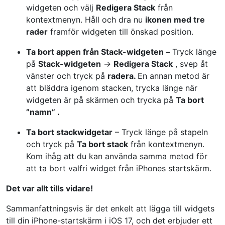
widgeten och välj
Redigera Stack
från
kontextmenyn. Håll och dra nu
ikonen med tre
rader
framför widgeten till önskad position.
Ta bort appen från Stack-widgeten –
Tryck länge
på
Stack-widgeten
→
Redigera Stack
, svep åt
vänster och tryck på
radera.
En annan metod är
att bläddra igenom stacken, trycka länge när
widgeten är på skärmen och trycka på
Ta bort
”namn” .
Ta bort stackwidgetar
– Tryck länge på stapeln
och tryck på
Ta bort stack
från kontextmenyn.
Kom ihåg att du kan använda samma metod för
att ta bort valfri widget från iPhones startskärm.
Det var allt tills vidare!
Sammanfattningsvis är det enkelt att lägga till widgets
till din iPhone-startskärm i iOS 17, och det erbjuder ett