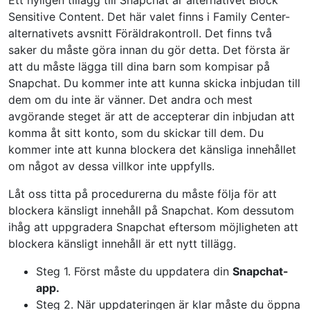
Ett nyligen tillägg till Snapchat är alternativet Block
Sensitive Content. Det här valet finns i Family Center-
alternativets avsnitt Föräldrakontroll. Det finns två
saker du måste göra innan du gör detta. Det första är
att du måste lägga till dina barn som kompisar på
Snapchat. Du kommer inte att kunna skicka inbjudan till
dem om du inte är vänner. Det andra och mest
avgörande steget är att de accepterar din inbjudan att
komma åt sitt konto, som du skickar till dem. Du
kommer inte att kunna blockera det känsliga innehållet
om något av dessa villkor inte uppfylls.
Låt oss titta på procedurerna du måste följa för att
blockera känsligt innehåll på Snapchat. Kom dessutom
ihåg att uppgradera Snapchat eftersom möjligheten att
blockera känsligt innehåll är ett nytt tillägg.
Steg 1. Först måste du uppdatera din
Snapchat-
app.
Steg 2. När uppdateringen är klar måste du öppna